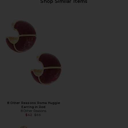
Shop Similar Items
8 Other Reasons Roma Huggie
Earring in Red
8 Other Reasons
Предыдущая цена:
$42
$55