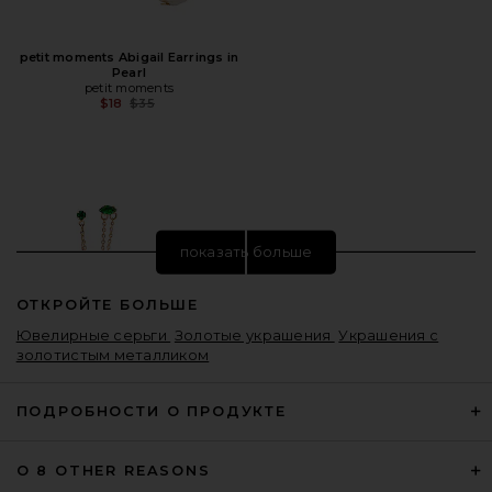
petit moments Abigail Earrings in
Pearl
petit moments
Предыдущая цена:
$18
$35
показать больше
ОТКРОЙТЕ БОЛЬШЕ
Ювелирные серьги
Золотые украшения
Украшения с
золотистым металликом
ПОДРОБНОСТИ О ПРОДУКТЕ
О 8 OTHER REASONS
Ettika Earring in Green