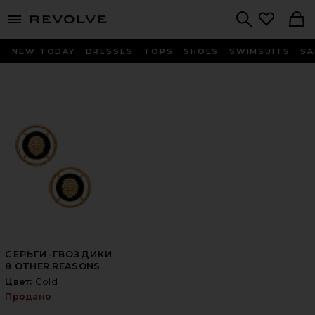
menu - shows more content
Revolve, Apparel & Fashion
Search
NEW TODAY
DRESSES
TOPS
SHOES
SWIMSUITS
SA
СЕРЬГИ-ГВОЗДИКИ
8 OTHER REASONS
Цвет:
Gold
Продано