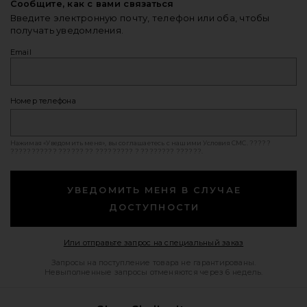
Сообщите, как с вами связаться
Введите электронную почту, телефон или оба, чтобы
получать уведомления.
Email
Номер телефона
Нажимая «Уведомить меня», вы соглашаетесь с нашими
Условия СМС
. ?????
??????????? ?????? ?? ????????? ? ???????? ??????.
УВЕДОМИТЬ МЕНЯ В СЛУЧАЕ
ДОСТУПНОСТИ
Opens in a mod
Или отправьте запрос на специальный заказ
Запросы на поступление товара не гарантированы.
Невыполненные запросы отменяются через 6 недель.