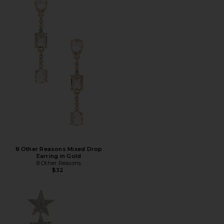
8 Other Reasons Mixed Drop
Earring in Gold
8 Other Reasons
$32