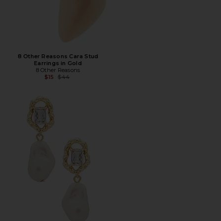
8 Other Reasons Cara Stud
Earrings in Gold
8 Other Reasons
Предыдущая цена:
$15
$44