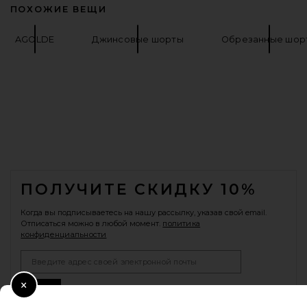
ПОХОЖИЕ ВЕЩИ
AGOLDE
Джинсовые шорты
Обрезанные шор
FOOTER
ПОЛУЧИТЕ СКИДКУ 10%
Когда вы подписываетесь на нашу рассылку, указав свой email.
Отписаться можно в любой момент.
политика
конфиденциальности
Email Address
Sign Up
Close Modal