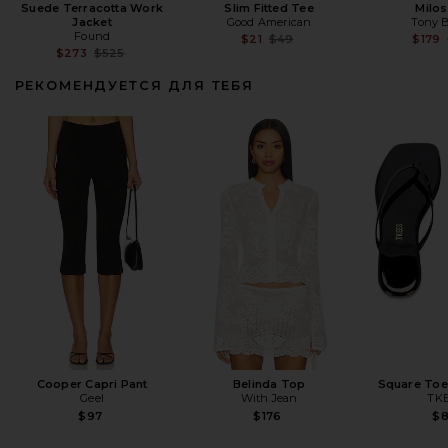
Suede Terracotta Work
Slim Fitted Tee
Milos
Jacket
Good American
Tony 
Found
Previous price:
$21
$49
$179
Previous price:
$273
$525
РЕКОМЕНДУЕТСЯ ДЛЯ ТЕБЯ
Cooper Capri Pant
Belinda Top
Square Toe 
Geel
With Jean
TK
$97
$176
$