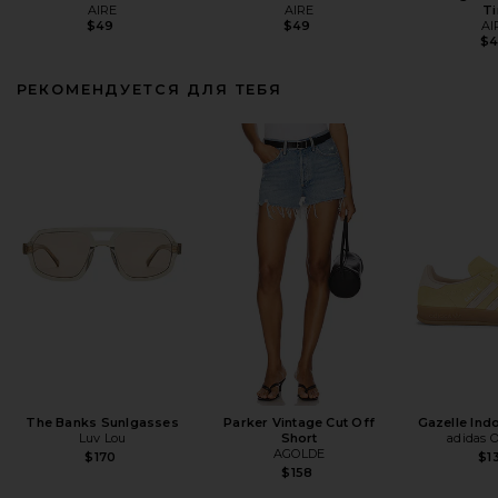
AIRE
AIRE
Ti
$49
$49
AI
$
РЕКОМЕНДУЕТСЯ ДЛЯ ТЕБЯ
The Banks Sunlgasses
Parker Vintage Cut Off
Gazelle Ind
Luv Lou
Short
adidas O
AGOLDE
$170
$1
$158