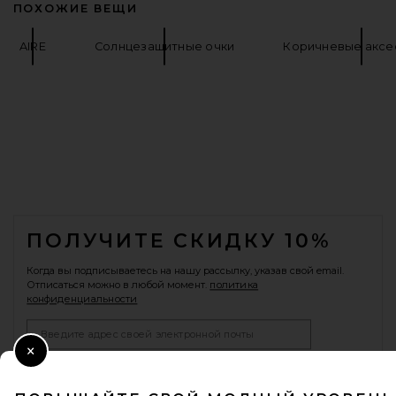
ПОХОЖИЕ ВЕЩИ
AIRE
Солнцезащитные очки
Коричневые аксе
FOOTER
ПОЛУЧИТЕ СКИДКУ 10%
Когда вы подписываетесь на нашу рассылку, указав свой email.
Отписаться можно в любой момент.
политика
конфиденциальности
Email Address
Close Modal
Sign Up