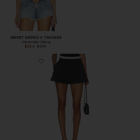
ЖИЛЕТ DIPPED V TRUCKER
Alexander Wang
Previous price:
$324
$395
Favorite ШОРТЫ SHORT