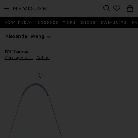
menu - shows more content
Revolve, Apparel & Fashion
Search
NEW TODAY
DRESSES
TOPS
SHOES
SWIMSUITS
SA
Alexander Wang
178
Товары
Сортировать
Refine
Favorite СУМОЧКА- POCHETTE SIREN