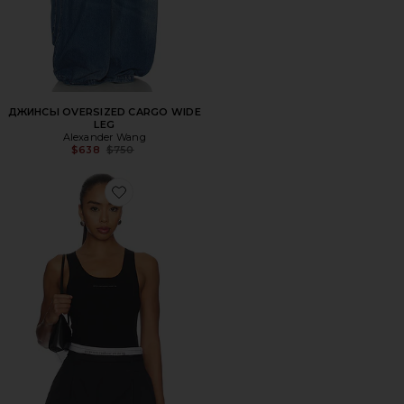
ДЖИНСЫ OVERSIZED CARGO WIDE
LEG
Alexander Wang
Previous price:
$638
$750
Favorite МАЙКА RACER