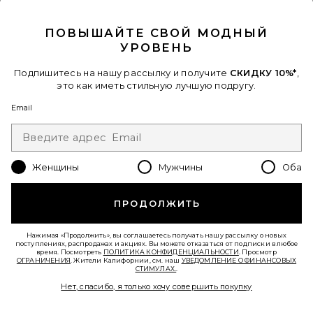
CLOSE MODAL
ПОВЫШАЙТЕ СВОЙ МОДНЫЙ
УРОВЕНЬ
Подпишитесь на нашу рассылку и получите
СКИДКУ 10%*
,
это как иметь стильную лучшую подругу.
Email
ЮБКА LOGO RIBBED MINI
Alexander Wang
Previous price:
$283
$325
Женщины
Мужчины
Оба
Favorite РУБАШКА WRAP WITH CRYSTAL STUD COLLAR
ПРОДОЛЖИТЬ
Нажимая «Продолжить», вы соглашаетесь получать нашу рассылку о новых
поступлениях, распродажах и акциях. Вы можете отказаться от подписки в любое
время. Посмотреть
ПОЛИТИКА КОНФИДЕНЦИАЛЬНОСТИ
. Просмотр
ОГРАНИЧЕНИЯ
. Жители Калифорнии, см. наш
УВЕДОМЛЕНИЕ О ФИНАНСОВЫХ
СТИМУЛАХ.
.
Нет, спасибо, я только хочу совершить покупку