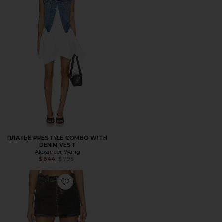
ПЛАТЬЕ PRESTYLE COMBO WITH
DENIM VEST
Alexander Wang
Previous price:
$644
$795
Favorite ЮБКА-ШОРТЫ FLOCKED CARPENTER