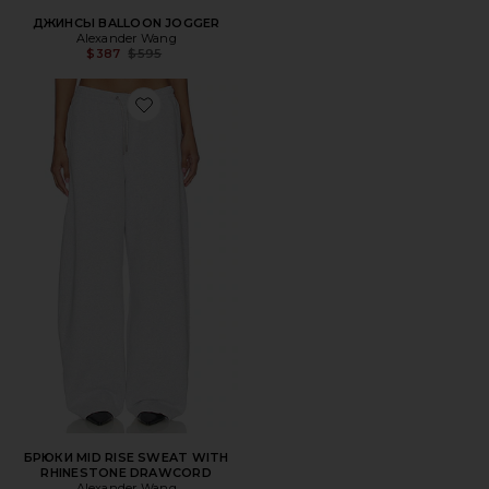
ДЖИНСЫ BALLOON JOGGER
Alexander Wang
Previous price:
$387
$595
Favorite БРЮКИ MID RISE SWEAT WITH RHINESTONE 
БРЮКИ MID RISE SWEAT WITH
RHINESTONE DRAWCORD
Alexander Wang