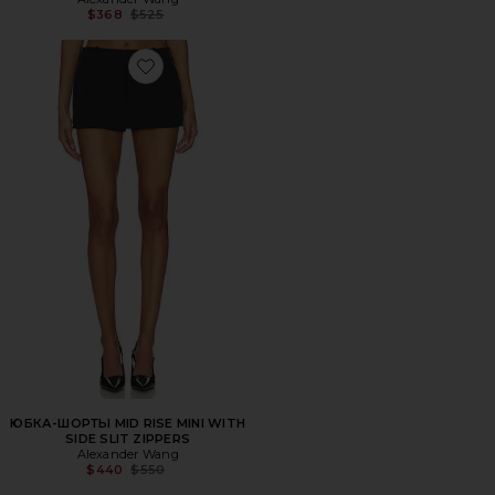
Previous price:
$368
$525
Favorite ЮБКА-ШОРТЫ MID RISE MINI WITH SIDE SLIT Z
ЮБКА-ШОРТЫ MID RISE MINI WITH
SIDE SLIT ZIPPERS
Alexander Wang
Previous price:
$440
$550