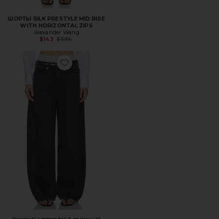
ШОРТЫ SILK PRESTYLE MID RISE
WITH HORIZONTAL ZIPS
Alexander Wang
Previous price:
$143
$395
Favorite ДЖИНСЫ PRESTYLE BLOW UP WITH LEATHER 