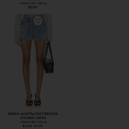
Alexander Wang
$295
Favorite ЮБКА-ШОРТЫ DISTRESSED DOUBLE LAYER
ЮБКА-ШОРТЫ DISTRESSED
DOUBLE LAYER
Alexander Wang
Previous price:
$466
$495