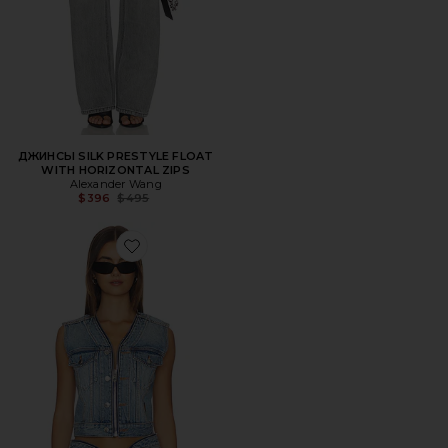
ДЖИНСЫ SILK PRESTYLE FLOAT
WITH HORIZONTAL ZIPS
Alexander Wang
Previous price:
$396
$495
Favorite ЖИЛЕТ DIPPED V TRUCKER