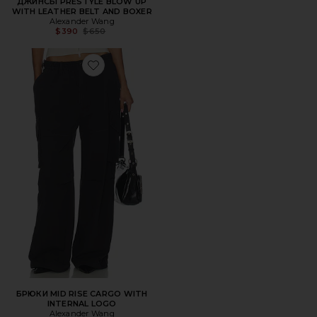
ДЖИНСЫ PRESTYLE BLOW UP
WITH LEATHER BELT AND BOXER
Alexander Wang
Previous price:
$390
$650
Favorite БРЮКИ MID RISE CARGO WITH INTERNAL LOGO
БРЮКИ MID RISE CARGO WITH
INTERNAL LOGO
Alexander Wang