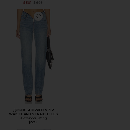
Previous price:
$501
$695
Favorite ДЖИНСЫ DIPPED V ZIP WAISTBAND STRAIGHT 
ДЖИНСЫ DIPPED V ZIP
WAISTBAND STRAIGHT LEG
Alexander Wang
$525