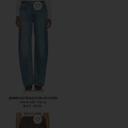
Favorite ДЖИНСЫ BALLOON JOGGER
ДЖИНСЫ BALLOON JOGGER
Alexander Wang
Previous price:
$417
$595
Favorite ЮБКА MINI LOGO