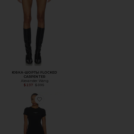
ЮБКА-ШОРТЫ FLOCKED
CARPENTER
Alexander Wang
Previous price:
$237
$395
Favorite ПЛАТЬЕ DRESS