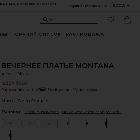
ЛАТНАЯ Доставка И Возврат
ВХОД
Нужна Помощь?
Развернуть Для
Поиск: Site
Избранные
Поиск
Ther
ИНЫ
ГОРЯЧИЙ СПИСОК
РАСПРОДАЖА
ВЕЧЕРНЕЕ ПЛАТЬЕ MONTANA
Al
bran
Alice + Olivia
$237
$550
Pre
Affirm
Pay over time with
. See if you qualify at checkout.
Цвет:
Deep Emerald
Plea
Размер:
Таблица размеров
Не можете найти свой размер?
0
2
4
6
8
10
Size:
Size:
Size:
Size:
Size:
Size:
12
Size: