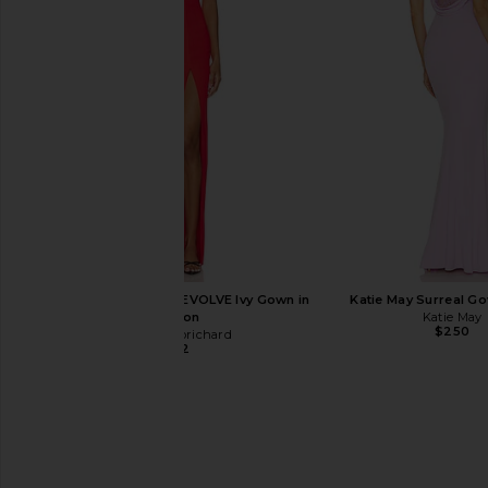
House of Harlow 1960 x REVOLVE
Amanda Uprichard Ira Max
Cassia Maxi Dress in Mauve
Amanda Uprich
$317
House of Harlow 1960
$224
$238
Previous price:
Amanda Uprichard x REVOLVE Ivy Gown in
Katie May Surreal Go
Crimson
Katie May
$250
Amanda Uprichard
$282