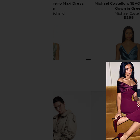
Amanda Uprichard Janeiro Maxi Dress
Michael Costello x REV
in Green
Gown in Gre
Amanda Uprichard
Michael Costel
$363
$298