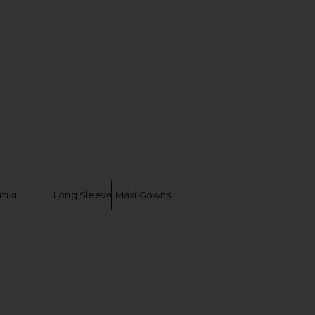
La Lune Lace Back Maxi
Shona Joy La Lune Plunged Cross Back
ress in Forest
Maxi Dress in Forest
Shona Joy
Shona Joy
$360
$340
тья
Long Sleeve Maxi Gowns