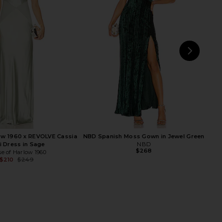
Harlow 1960 x REVOLVE
MAJORELLE Salma Gown in Black
ia Gown in Green
MAJORELLE
$320
e of Harlow 1960
$278
NEXT
ow 1960 x REVOLVE Cassia
NBD Spanish Moss Gown in Jewel Green
i Dress in Sage
NBD
$268
e of Harlow 1960
$210
$249
Previous price: