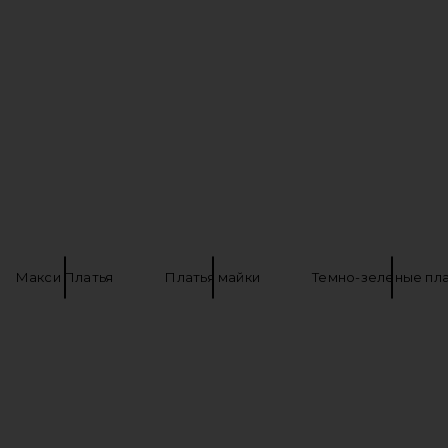
 Gown in Aero
L'Academie Sidney Gown in Mauve
Shona Joy 
ard
L'Academie
D
$289
Макси Платья
Платья майки
Темно-зеленые пла