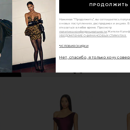
ПРОДОЛЖИТЬ
Dress in Cadet
Katie May Taylor Gown in Rainforest
Amanda Upric
Green
Katie May
Am
$298
Нажимая "Продолжить", вы соглашаетесь получ
о новых поступлениях, распродажах и акциях. 
отказаться в любое время. Просмотр
политика конфиденциальности
Жители Калиф
УВЕДОМЛЕНИЕ О ФИНАНСОВЫХ СТИМУЛАХ.
*УСЛОВИЯ СКИДКИ
Нет, спасибо, я только хочу сове