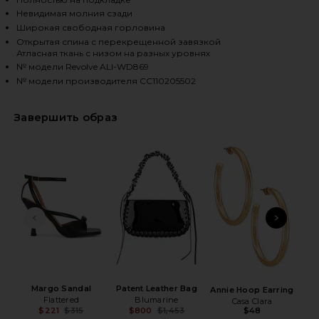
Невидимая молния сзади
Широкая свободная горловина
HARE MONTANA MAXI GOWN IN DEEP EMERALD ON FA
HARE MONTANA MAXI GOWN IN DEEP EMERALD ON TW
HARE MONTANA MAXI GOWN IN DEEP EMERALD ON PI
Открытая спина с перекрещенной завязкой
Атласная ткань с низом на разных уровнях
№ модели Revolve ALI-WD869
№ модели производителя CC110205502
Завершить образ
ПРЕДЫДУЩИЙ СЛАЙД
СЛЕ
Un
Glow
H
C
Margo Sandal
Patent Leather Bag
Annie Hoop Earring
Flattered
Blumarine
Casa Clara
$48
$221
$315
$800
$1,453