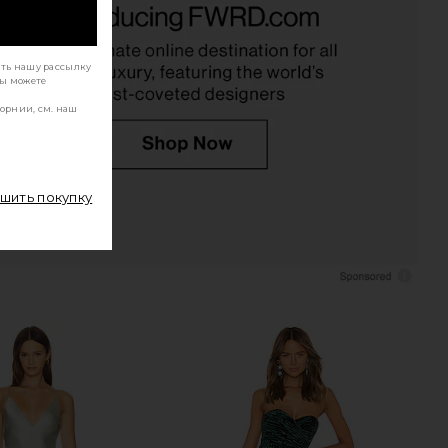
hard Janeiro Maxi Dress
Katie May Surreal Dress in Deep Sea
in Peacock
Katie May
$250
anda Uprichard
$363
ать нашу рассылку
Вы можете
орнии, см. наш
ршить покупку