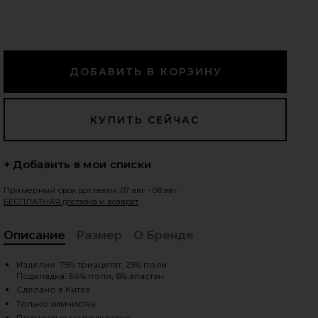
едующие слайды
+ Добавить в мои списки
Примерный срок доставки: 07 авг - 08 авг
БЕСПЛАТНАЯ доставка и возврат
Описание
Размер
О Бренде
, C
Изделие: 75% триацетат, 25% поли
Подкладка: 94% поли, 6% эластан
iew 2 of 3 ВЕЧЕРНЕЕ ПЛАТЬЕ MONTANA in Deep Emerald
vie
Сделано в Китае
Только химчистка
Полностью на подкладке