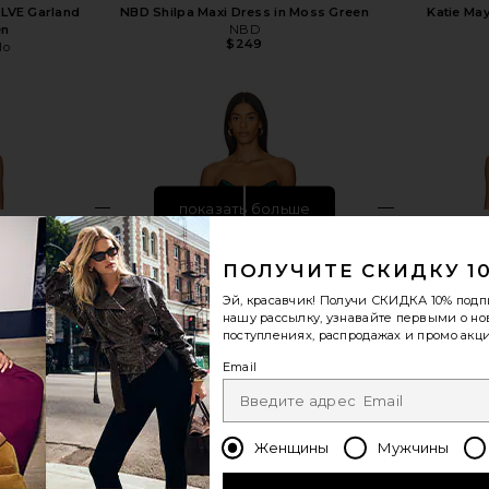
OLVE Garland
NBD Shilpa Maxi Dress in Moss Green
Katie Ma
en
NBD
$249
lo
показать больше
ПОЛУЧИТЕ СКИДКУ 1
Эй, красавчик! Получи
СКИДКА 10%
подп
нашу рассылку, узнавайте первыми о н
поступлениях, распродажах и промо акци
Email
Женщины
Мужчины