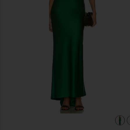
предыдущие слайды
rald
view 3 of 3 ВЕЧЕРНЕЕ ПЛАТЬЕ MONTANA in Deep Emera