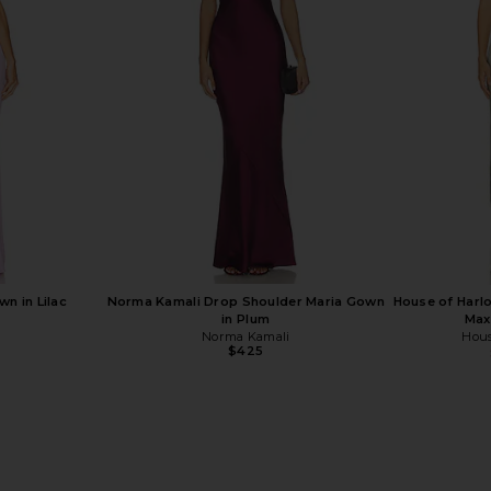
i Dress in Ink
Zhivago Beloved Gown in Sage
House of 
ard
Zhivago
Anton
$470
$500
Hous
Previous price:
wn in Lilac
Norma Kamali Drop Shoulder Maria Gown
House of Harl
in Plum
Max
Norma Kamali
Hous
$425