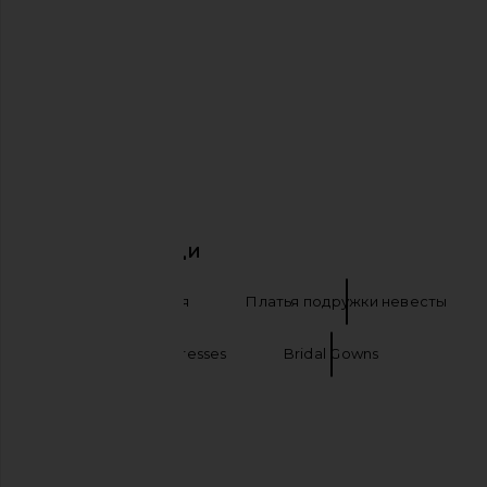
SAU LEE Penelope Gown in Emerald
Amanda Uprichard Esther
SAU LEE
Amanda Uprich
$595
$229
ПОХОЖИЕ ВЕЩИ
Вечерние платья
Платья подружки невесты
Emerald green dresses
Bridal Gowns