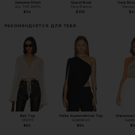
Johanne Short
Quest Boot
Gaia Sho
ALL THE WAYS
Tony Bianco
Mansur 
$54
$350
$4
РЕКОМЕНДУЕТСЯ ДЛЯ ТЕБЯ
Bali Top
Fellie Asymmetrical Top
Marianna 
SNDYS
superdown
supe
$62
$64
$