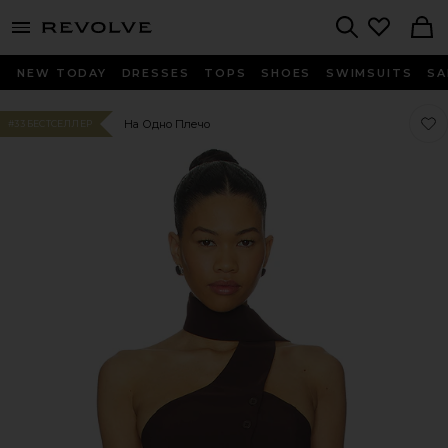
menu - shows more content
Revolve, Apparel & Fashion
Search
NEW TODAY
DRESSES
TOPS
SHOES
SWIMSUITS
SA
Люб
Люб
На Одно Плечо
#33 БЕСТСЕЛЛЕР