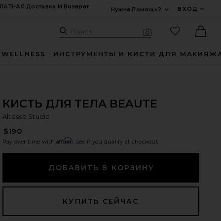
ЛАТНАЯ Доставка И Возврат
ВХОД
Нужна Помощь?
Развернуть Для
Поиск: Site
Избранные
Поиск
Визуальный поиск
Ther
 WELLNESS
ИНСТРУМЕНТЫ И КИСТИ ДЛЯ МАКИЯЖ
КИСТЬ ДЛЯ ТЕЛА BEAUTE
Al
bran
Altesse Studio
$190
Affirm
Pay over time with
. See if you qualify at checkout.