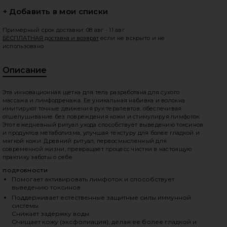
+ Добавить в мои списки
Примерный срок доставки: 08 авг - 11 авг
БЕСПЛАТНАЯ доставка и возврат
если не вскрыто и не
едующие слайды
использовано
Описание
Эта инновационная щетка для тела разработана для сухого
массажа и лимфодренажа. Ее уникальная набивка и волокна
имитируют точные движения рук терапевтов, обеспечивая
отшелушивание без повреждения кожи и стимулируя лимфоток.
Этот ежедневный ритуал ухода способствует выведению токсинов
и продуктов метаболизма, улучшая текстуру для более гладкой и
мягкой кожи. Древний ритуал, переосмысленный для
современной жизни, превращает процесс чистки в настоящую
практику заботы о себе.
ПОДРОБНОСТИ
Помогает активировать лимфоток и способствует
выведению токсинов.
Поддерживает естественные защитные силы иммунной
iew 2 of 6 КИСТЬ ДЛЯ ТЕЛА BEAUTE in
vie
системы
Снижает задержку воды.
Очищает кожу (эксфолиация), делая ее более гладкой и