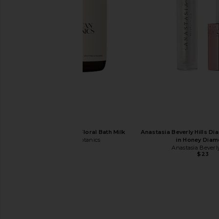
LELO Mona Wave in Deep Rose
Dr. Barbara Sturm Brigh
LELO
Dr. Barbara St
$179
$320
African Botanics Floral Bath Milk
Anastasia Beverly Hills D
African Botanics
in Honey Dia
$75
Anastasia Beverly
$23