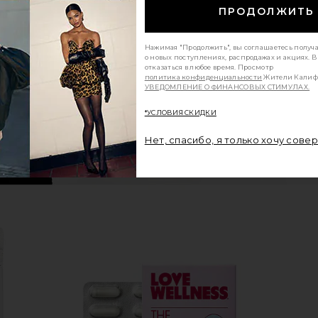
sser in Silver
CARMU Dusk Mat
MZ SKIN 
ПРОДОЛЖИТЬ
CARMU
$134
Нажимая "Продолжить", вы соглашаетесь получ
о новых поступлениях, распродажах и акциях. 
отказаться в любое время. Просмотр
политика конфиденциальности
Жители Калиф
УВЕДОМЛЕНИЕ О ФИНАНСОВЫХ СТИМУЛАХ.
*УСЛОВИЯ СКИДКИ
Нет, спасибо, я только хочу сове