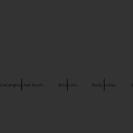
 Brush
Trudon Parfum Mortel Noir 100ml
Mermade Hair 
Trudon
$350
Detangling hair brush
Body oils
Body butter