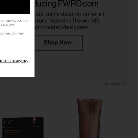
The Rich Moisturiser
cadence The Overnight Essentials in
MZ SKIN
Sand
$225
cadence
$102
ать нашу рассылку
Вы можете
орнии, см. наш
ршить покупку