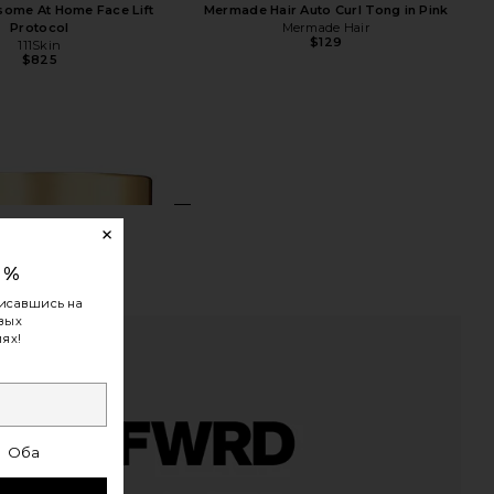
osome At Home Face Lift
Mermade Hair Auto Curl Tong in Pink
Protocol
Mermade Hair
$129
111Skin
$825
0%
исавшись на
овых
ях!
Оба