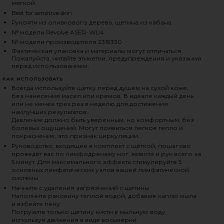
мягкой.
Best for sensitive skin
Рукояти из оливкового дерева, щетина из кабана
HARE BEAUTE VITALIS BODY BRUSH SENSITIVE ON F
HARE BEAUTE VITALIS BODY BRUSH SENSITIVE ON T
HARE BEAUTE VITALIS BODY BRUSH SENSITIVE ON P
№ модели Revolve ASER-WU4
№ модели производителя 2319330
Фактическая упаковка и материалы могут отличаться.
Пожалуйста, читайте этикетки, предупреждения и указания
перед использованием.
КАК ИСПОЛЬЗОВАТЬ
Всегда используйте щетку перед душем на сухой коже,
без нанесения масел или кремов. В идеале каждый день
или не менее трех раз в неделю для достижения
наилучших результатов.
Давление должно быть уверенным, но комфортным, без
болевых ощущений. Могут появиться легкое тепло и
покраснение, это признак циркуляции...
Руководство, входящее в комплект с щёткой, пошагово
проведёт вас по лимфодренажу ног, живота и рук всего за
5 минут. Для максимального эффекта стимулируйте 5
основных лимфатических узлов вашей лимфатической
системы.
Начните с удаления загрязнений с щетины
Наполните раковину теплой водой, добавьте каплю мыла
и взбейте пену.
Погрузите только щетину кисти в мыльную воду,
используя движения в виде восьмерки.