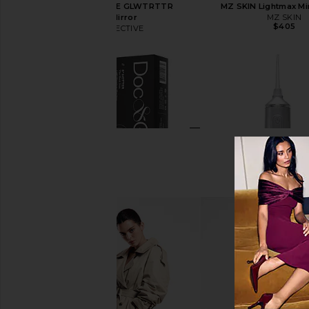
ETOILE COLLECTIVE GLWTRTTR
MZ SKIN Lightmax Mi
Portable Mirror
MZ SKIN
$405
ETOILE COLLECTIVE
$230