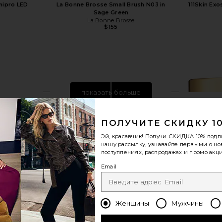
nipro LED
La Bonne Brosse Small Brush N03 in
111Skin Ex
Sage Green
La Bonne Brosse
$155
показать больше
ПОЛУЧИТЕ СКИДКУ 1
Эй, красавчик! Получи
СКИДКА 10%
подп
нашу рассылку, узнавайте первыми о н
поступлениях, распродажах и промо акци
Email
Женщины
Мужчины