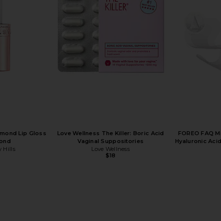
tening Serum
TILT Beauty The Steddie Tilt-Up Vanity +
FOREO Bear 2
urm
Case in Primrose
Line Smoot
TILT Beauty
$99
iamond Lip Gloss
Love Wellness The Killer: Boric Acid
FOREO FAQ Mic
mond
Vaginal Suppositories
Hyaluronic Aci
 Hills
Love Wellness
$18