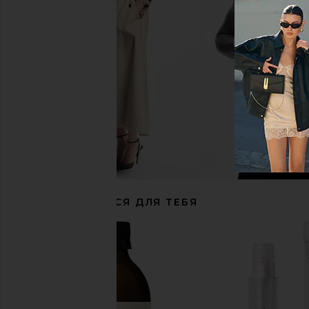
Doc & Glo Large 8 Hotter: The Sleek
supersmile Zina Water Flo
Iron 1.45" Titanium Plates
supersmile
$110
Doc & Glo
$175
РЕКОМЕНДУЕТСЯ ДЛЯ ТЕБЯ