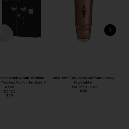
 Eyes & Lips Microcurrent
LADUORA Duo 4-in-1 Pod Based Scalp &
hing Device in Lavender
Hair Care Device in Black
FOREO
LADUORA
$199
$300
NEXT
Cha
roneedling Anti-Wrinkle
Charlotte Tilbury Supermodel Body
d Patches For Under Eyes 3
Highlighter
Pack
Charlotte Tilbury
$65
FOREO
$50