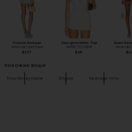
Francie Romper
Georgina Halter Top
Avani Sko
Amanda Uprichard
MORE TO COME
Amanda U
$237
$58
$2
ПОХОЖИЕ ВЕЩИ
Топы без рукавов
Блузки
Красные топы