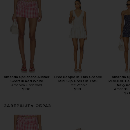
Amanda Uprichard Alistair
Free People In This Groove
Amanda Up
Skort in Red White
Mini Slip Dress in Tofu
REVOLVE Fa
Amanda Uprichard
Free People
Navy P
$180
$118
Amanda U
$2
ЗАВЕРШИТЬ ОБРАЗ