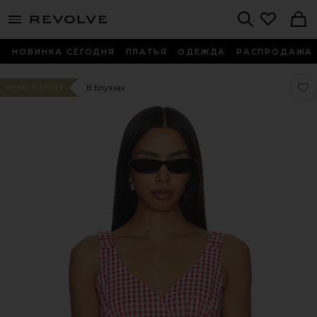
menu - shows more content
Revolve, Apparel & Fashion
Search
НОВИНКА СЕГОДНЯ
ПЛАТЬЯ
ОДЕЖДА
РАСПРОДАЖА
Люби
Люби
В Блузках
#15 БЕСТСЕЛЛЕР