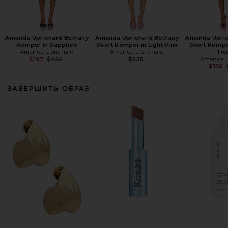
Amanda Uprichard Bethany
Amanda Uprichard Bethany
Amanda Upric
Romper in Sapphire
Skort Romper in Light Pink
Skort Rompe
Amanda Uprichard
Amanda Uprichard
Tw
Previous price:
$197
$255
$255
Amanda U
$156
ЗАВЕРШИТЬ ОБРАЗ