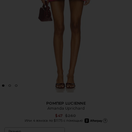
РОМПЕР LUCIENNE
Amanda Uprichard
Previous price:
$47
$260
afterpay
Или 4 взноса по $11.75 с помощью
Подробнее об Afterpa
Размер