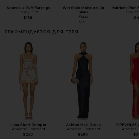
Nouveaux Puff Earrings
Wet Stick Moisture Lip
Nutrient-Rich
Jenny Bird
Shine
evolvet
Kosas
$158
$
$25
РЕКОМЕНДУЕТСЯ ДЛЯ ТЕБЯ
Lena Skort Romper
Ashton Maxi Dress
X REVOLVE 
Amanda Uprichard
Amanda Uprichard
Amanda U
$250
$290
$3