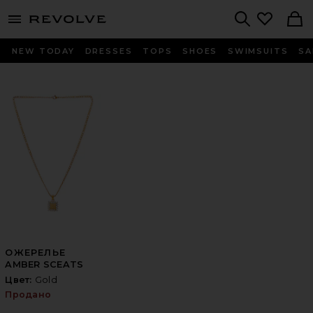
menu - shows more content
Revolve, Apparel & Fashion
Search
NEW TODAY
DRESSES
TOPS
SHOES
SWIMSUITS
SA
ОЖЕРЕЛЬЕ
AMBER SCEATS
Цвет:
Gold
Продано