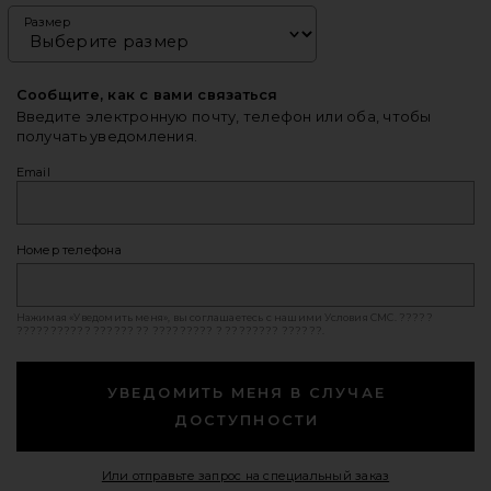
Размер
Сообщите, как с вами связаться
Введите электронную почту, телефон или оба, чтобы
получать уведомления.
Email
Номер телефона
Нажимая «Уведомить меня», вы соглашаетесь с нашими
Условия СМС
. ?????
??????????? ?????? ?? ????????? ? ???????? ??????.
УВЕДОМИТЬ МЕНЯ В СЛУЧАЕ
ДОСТУПНОСТИ
Opens in a mod
Или отправьте запрос на специальный заказ