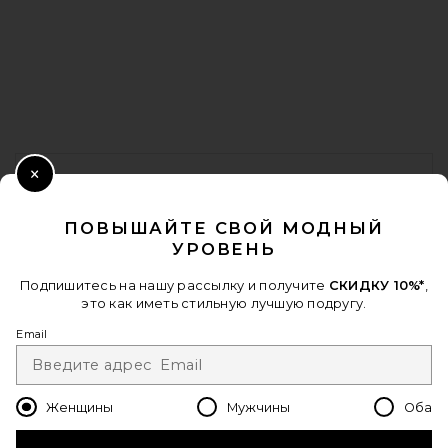
FOOTER
ПОЛУЧИТЕ СКИДКУ 10%
Close Modal
Когда вы подписываетесь на нашу рассылку, указав свой email.
ПОВЫШАЙТЕ СВОЙ МОДНЫЙ
Отписаться можно в любой момент.
политика
УРОВЕНЬ
конфиденциальности
Email Address
Подпишитесь на нашу рассылку и получите
СКИДКУ 10%*
,
это как иметь стильную лучшую подругу.
Sign Up
Email
Женщины
Мужчины
Оба
ru
USD
Change Country Regions Preferences - 