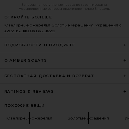
Запросы на поступление товара не гарантированы.
Невыполненные запросы отменяются через 6 недель.
ОТКРОЙТЕ БОЛЬШЕ
Ювелирные ожерелья
Золотые украшения
Украшения с
золотистым металликом
ПОДРОБНОСТИ О ПРОДУКТЕ
О AMBER SCEATS
БЕСПЛАТНАЯ ДОСТАВКА И ВОЗВРАТ
RATINGS & REVIEWS
ПОХОЖИЕ ВЕЩИ
Ювелирные ожерелья
Золотые украшения
У