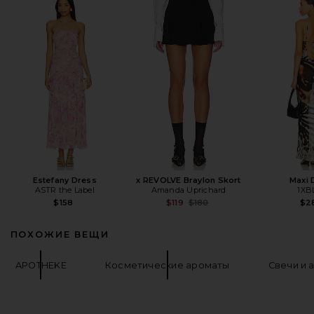
Estefany Dress
x REVOLVE Braylon Skort
Maxi 
ASTR the Label
Amanda Uprichard
1XB
Previous price:
$158
$119
$180
$2
ПОХОЖИЕ ВЕЩИ
APOTHEKE
Косметические ароматы
Свечи и 