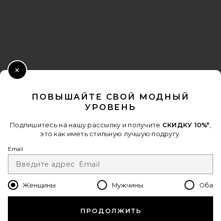
FOOTER
ПОЛУЧИТЕ СКИДКУ 10%
Close Modal
Когда вы подписываетесь на нашу рассылку, указав свой email.
ПОВЫШАЙТЕ СВОЙ МОДНЫЙ
Отписаться можно в любой момент.
политика
УРОВЕНЬ
конфиденциальности
Email Address
Подпишитесь на нашу рассылку и получите
СКИДКУ 10%*
,
это как иметь стильную лучшую подругу.
Sign Up
Email
Женщины
Мужчины
Оба
ru
USD
Change Country Regions Preferences - 
ПРОДОЛЖИТЬ
ПОМОГИТЕ НАМ СТАТЬ ЛУЧШЕ!