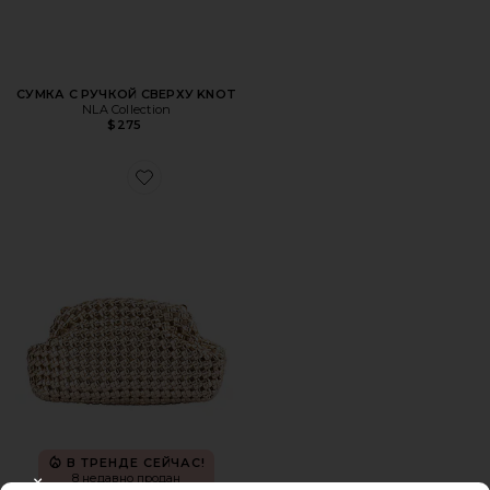
СУМКА С РУЧКОЙ СВЕРХУ KNOT
NLA Collection
$275
Favorite РУЧНОЙ ПЛЕТЁНЫЙ КЛАТЧ EVERLY
В ТРЕНДЕ СЕЙЧАС!
8 недавно продан