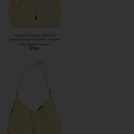
??????? ?????-???? ??
?????????? ??????? ? ????
Polo Ralph Lauren
$398
Favorite СУМКА НА ПЛЕЧО