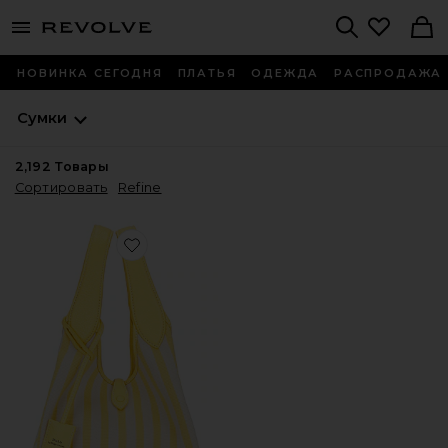
menu - shows more content
Revolve, Apparel & Fashion
Search
НОВИНКА СЕГОДНЯ
ПЛАТЬЯ
ОДЕЖДА
РАСПРОДАЖА
Сумки
2,192
Товары
Сортировать
Refine
Favorite ??????? ?????-???? ?? ?????????? ??????? ? ????