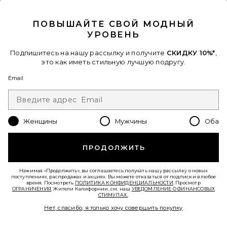
CLOSE MODAL
РУЧНОЙ ПЛЕТЁНЫЙ КЛАТЧ EVERLY
ПОВЫШАЙТЕ СВОЙ МОДНЫЙ
olga berg
$149
УРОВЕНЬ
Подпишитесь на нашу рассылку и получите
СКИДКУ 10%*
,
это как иметь стильную лучшую подругу.
Favorite СУМКА НА ПЛЕЧО
Email
Женщины
Мужчины
Оба
ПРОДОЛЖИТЬ
Нажимая «Продолжить», вы соглашаетесь получать нашу рассылку о новых
поступлениях, распродажах и акциях. Вы можете отказаться от подписки в любое
время. Посмотреть
ПОЛИТИКА КОНФИДЕНЦИАЛЬНОСТИ
. Просмотр
ОГРАНИЧЕНИЯ
. Жители Калифорнии, см. наш
УВЕДОМЛЕНИЕ О ФИНАНСОВЫХ
СТИМУЛАХ.
.
Нет, спасибо, я только хочу совершить покупку
СУМКА НА ПЛЕЧО