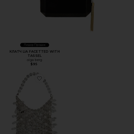
Лидер Продаж
КЛАТЧ LIA FACETTED WITH
TASSEL
olga berg
$95
Favorite СУМКА ИЗ КОЛЬЧУГИ FLORENCE