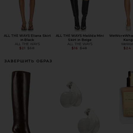
ALL THE WAYS Eliana Skirt
ALL THE WAYS Matilda Mini
WeWoreWhat M
in Black
Skirt in Beige
Kang
ALL THE WAYS
ALL THE WAYS
WeWor
Previous price:
Previous price:
$21
$58
$16
$48
$24
ЗАВЕРШИТЬ ОБРАЗ