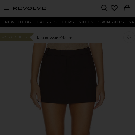
menu - shows more content
Revolve, Apparel & Fashion
Search
NEW TODAY
DRESSES
TOPS
SHOES
SWIMSUITS
SA
Люб
Люб
В Категории «Мини»
#21 БЕСТСЕЛЛЕР