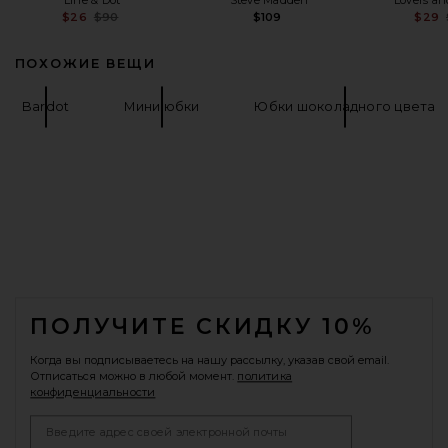
Previous price:
$26
$90
$109
$29
ПОХОЖИЕ ВЕЩИ
Bardot
Мини юбки
Юбки шоколадного цвета
FOOTER
ПОЛУЧИТЕ СКИДКУ 10%
Когда вы подписываетесь на нашу рассылку, указав свой email.
Отписаться можно в любой момент.
политика
конфиденциальности
Email Address