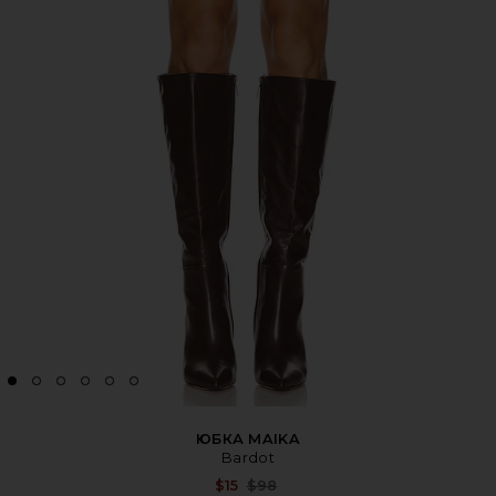
ЮБКА MAIKA
Bardot
Previous price:
$15
$98