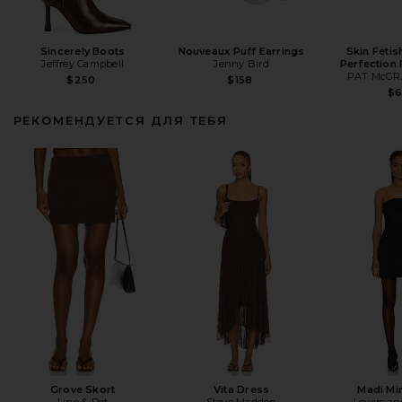
Sincerely Boots
Nouveaux Puff Earrings
Skin Fetis
Jeffrey Campbell
Jenny Bird
Perfection
PAT McGR
$250
$158
$
РЕКОМЕНДУЕТСЯ ДЛЯ ТЕБЯ
Grove Skort
Vita Dress
Madi Mi
Line & Dot
Steve Madden
Lovers an