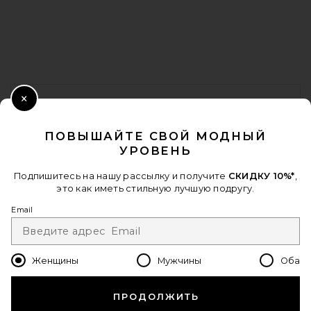
FOOTER
ПОЛУЧИТЕ СКИДКУ 10%
Close Modal
Когда вы подписываетесь на нашу рассылку, указав свой email.
ПОВЫШАЙТЕ СВОЙ МОДНЫЙ
Отписаться можно в любой момент.
политика
УРОВЕНЬ
конфиденциальности
Email Address
Подпишитесь на нашу рассылку и получите
СКИДКУ 10%*
,
это как иметь стильную лучшую подругу.
Sign Up
Email
Женщины
Мужчины
Оба
ru
USD
Change Country Regions Preferences - 
ПРОДОЛЖИТЬ
ПОМОГИТЕ НАМ СТАТЬ ЛУЧШЕ!