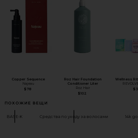
Copper Sequence
Roz Hair Foundation
Wellness Ri
Najeau
Conditioner Liter
REVOLVE
Roz Hair
$78
$
$102
ПОХОЖИЕ ВЕЩИ
BASE-K
Средства по уходу за волосами
14k go