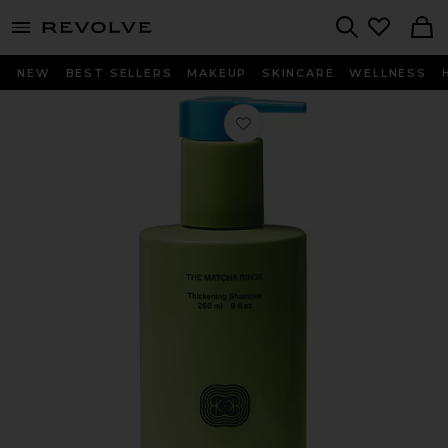
menu - shows more content
Revolve, Apparel & Fashion
Search
NEW
BEST SELLERS
MAKEUP
SKINCARE
WELLNESS
Любимое The Matcha Rinse Thickeni