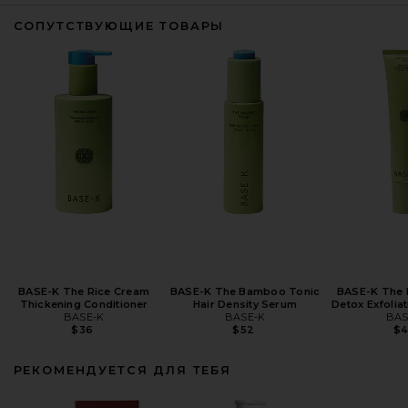
СОПУТСТВУЮЩИЕ ТОВАРЫ
BASE-K The Rice Cream
BASE-K The Bamboo Tonic
BASE-K The 
Thickening Conditioner
Hair Density Serum
Detox Exfoli
BASE-K
BASE-K
BAS
$36
$52
$
РЕКОМЕНДУЕТСЯ ДЛЯ ТЕБЯ