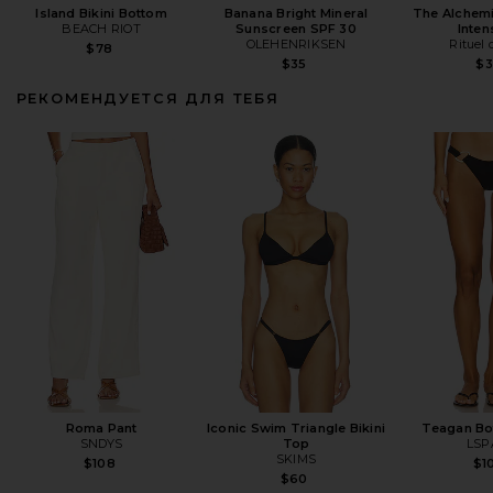
Island Bikini Bottom
Banana Bright Mineral
The Alchemi
BEACH RIOT
Sunscreen SPF 30
Inten
OLEHENRIKSEN
Rituel 
$78
$35
$
РЕКОМЕНДУЕТСЯ ДЛЯ ТЕБЯ
Roma Pant
Iconic Swim Triangle Bikini
Teagan Bo
SNDYS
Top
LSP
SKIMS
$108
$1
$60