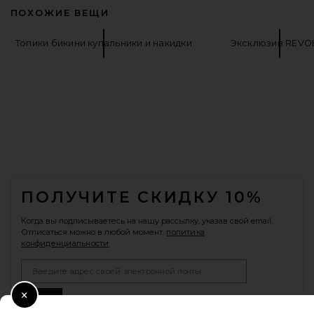
ПОХОЖИЕ ВЕЩИ
Топики бикини купальники и накидки
Эксклюзив REVO
FOOTER
ПОЛУЧИТЕ СКИДКУ 10%
Когда вы подписываетесь на нашу рассылку, указав свой email.
Отписаться можно в любой момент.
политика
конфиденциальности
Email Address
Sign Up
Close Modal