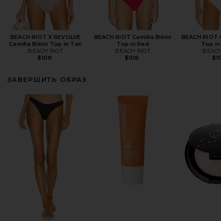
BEACH RIOT X REVOLVE
BEACH RIOT Camilla Bikini
BEACH RIOT C
Camilla Bikini Top in Tan
Top in Red
Top in
BEACH RIOT
BEACH RIOT
BEACH
$108
$108
$1
ЗАВЕРШИТЬ ОБРАЗ