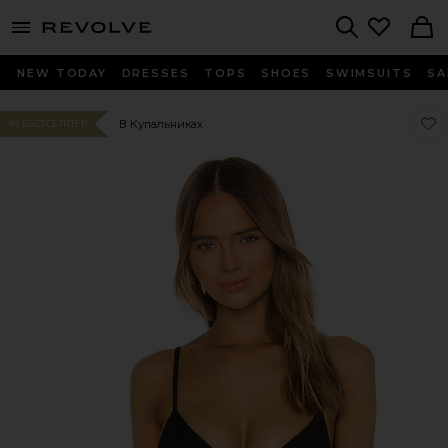
menu - shows more content
Revolve, Apparel & Fashion
Search
NEW TODAY
DRESSES
TOPS
SHOES
SWIMSUITS
SA
Люб
Люб
В Купальниках
#9 БЕСТСЕЛЛЕР