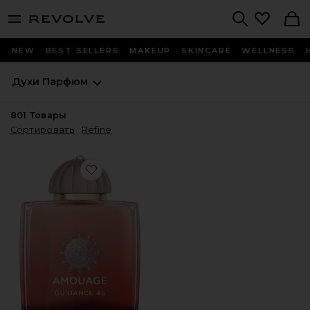
menu - shows more content
Revolve, Apparel & Fashion
Search
NEW
BEST SELLERS
MAKEUP
SKINCARE
WELLNESS
Духи
Парфюм
801
Товары
Сортировать
Refine
Favorite ЭКСТРАКТ ПАРФЮМА GUIDANCE