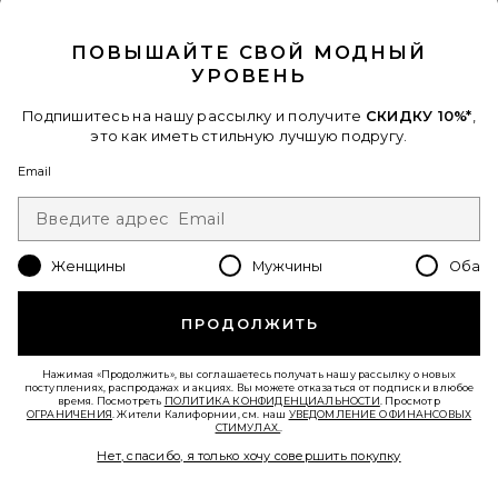
CLOSE MODAL
ПОВЫШАЙТЕ СВОЙ МОДНЫЙ
УРОВЕНЬ
Подпишитесь на нашу рассылку и получите
СКИДКУ 10%*
,
это как иметь стильную лучшую подругу.
Email
ПАРФУМ VACATION
Vacation
$60
Женщины
Мужчины
Оба
ПРОДОЛЖИТЬ
Нажимая «Продолжить», вы соглашаетесь получать нашу рассылку о новых
поступлениях, распродажах и акциях. Вы можете отказаться от подписки в любое
время. Посмотреть
ПОЛИТИКА КОНФИДЕНЦИАЛЬНОСТИ
. Просмотр
ОГРАНИЧЕНИЯ
. Жители Калифорнии, см. наш
УВЕДОМЛЕНИЕ О ФИНАНСОВЫХ
СТИМУЛАХ.
.
Нет, спасибо, я только хочу совершить покупку
Favorite НЕЖНЫЙ АРОМАТ SUNLIT VANILLA