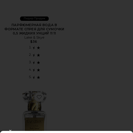
Лидер Продаж
ПАРФЮМЕРНАЯ ВОДА В
ФОРМАТЕ СПРЕЯ ДЛЯ СУМОЧКИ
0,5 ЖИДКИХ УНЦИЙ 11 11
Lake & Skye
$36
Favorite ПАРФУМ VACATION