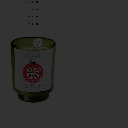
Favorite СВЕЧА JON + VINNY'S