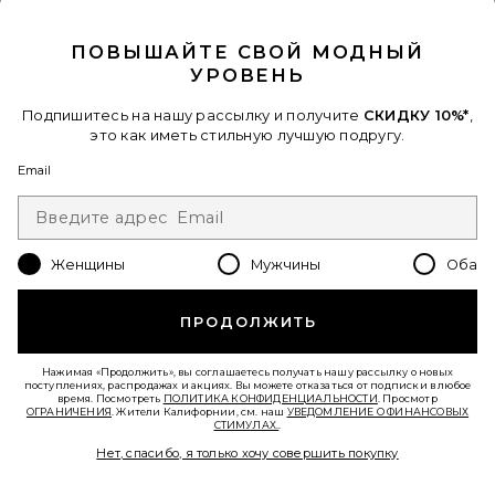
CLOSE MODAL
ПОВЫШАЙТЕ СВОЙ МОДНЫЙ
УРОВЕНЬ
Подпишитесь на нашу рассылку и получите
СКИДКУ 10%*
,
это как иметь стильную лучшую подругу.
Email
ТУАЛЕТНАЯ ВОДА ДЛЯ ВОЛОС И
ТЕЛА HAIR AND BODY MIST
PHLUR
$26
Женщины
Мужчины
Оба
ПРОДОЛЖИТЬ
Нажимая «Продолжить», вы соглашаетесь получать нашу рассылку о новых
поступлениях, распродажах и акциях. Вы можете отказаться от подписки в любое
время. Посмотреть
ПОЛИТИКА КОНФИДЕНЦИАЛЬНОСТИ
. Просмотр
ОГРАНИЧЕНИЯ
. Жители Калифорнии, см. наш
УВЕДОМЛЕНИЕ О ФИНАНСОВЫХ
СТИМУЛАХ.
.
Нет, спасибо, я только хочу совершить покупку
Favorite ПАРФЮМЕРНАЯ ВОДА PRINTEMPS BLANC