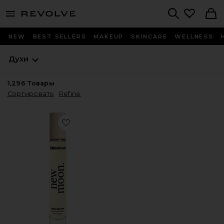
menu - shows more content
Revolve, Apparel & Fashion
Search
NEW
BEST SELLERS
MAKEUP
SKINCARE
WELLNESS
Духи
1,296
Товары
Сортировать
Refine
Favorite ПАРФЮМИРОВАННОЕ МАСЛО NEW MOON