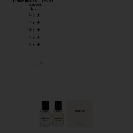
FRESHENER 01 "TAUNT"
DedCool
$12
Favorite НАБОР АРОМАТОВ VANILLA HAZE EXTRAIT + A