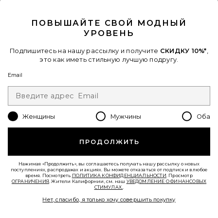
CLOSE MODAL
ПОВЫШАЙТЕ СВОЙ МОДНЫЙ
УРОВЕНЬ
Подпишитесь на нашу рассылку и получите
СКИДКУ 10%*
,
это как иметь стильную лучшую подругу.
Email
ТУАЛЕТНАЯ ВОДА ДЛЯ ВОЛОС И
ТЕЛА HAIR AND BODY MIST
PHLUR
Женщины
Мужчины
Оба
$39
ПРОДОЛЖИТЬ
Нажимая «Продолжить», вы соглашаетесь получать нашу рассылку о новых
поступлениях, распродажах и акциях. Вы можете отказаться от подписки в любое
время. Посмотреть
ПОЛИТИКА КОНФИДЕНЦИАЛЬНОСТИ
. Просмотр
ОГРАНИЧЕНИЯ
. Жители Калифорнии, см. наш
УВЕДОМЛЕНИЕ О ФИНАНСОВЫХ
СТИМУЛАХ.
.
Нет, спасибо, я только хочу совершить покупку
Favorite ТУАЛЕТНАЯ ВОДА ДЛЯ ВОЛОС И ТЕЛА HAIR A