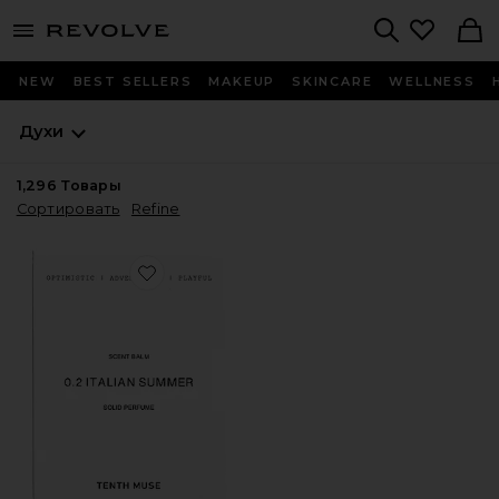
menu - shows more content
Revolve, Apparel & Fashion
Search
NEW
BEST SELLERS
MAKEUP
SKINCARE
WELLNESS
Духи
1,296
Товары
Сортировать
Refine
Favorite ТВЕРДЫЕ ДУХИ ITALIAN SUMMER