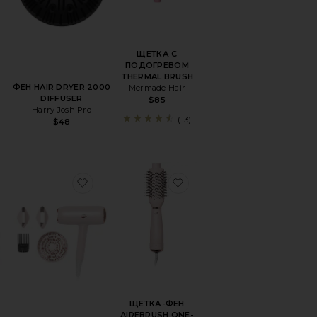
ЩЕТКА С
ПОДОГРЕВОМ
THERMAL BRUSH
ФЕН HAIR DRYER 2000
Mermade Hair
DIFFUSER
$85
Harry Josh Pro
(13)
$48
RAP I.D. MULTI-STYLER & DRYER CURLY & COILY
збранноеИНСТРУМЕНТ ДЛЯ ВОЛОС SUPERSONIC NURAL
избранноеФЕН FEATHERWEIGHT STYLEM
избранноеЩЕТКА-ФЕН 
ЩЕТКА-ФЕН
AIREBRUSH ONE-