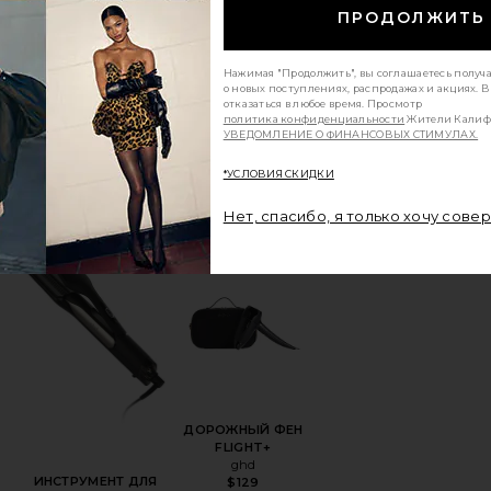
ДИФФУЗОР С МЯГКИМ
$199
ПРОДОЛЖИТЬ
КАСАНИЕМ 3 SOFT
(1)
TOUCH 3 DIFFUSER
T3
R
Нажимая "Продолжить", вы соглашаетесь получ
$30
ET
о новых поступлениях, распродажах и акциях. 
отказаться в любое время. Просмотр
(2)
политика конфиденциальности
Жители Калиф
УВЕДОМЛЕНИЕ О ФИНАНСОВЫХ СТИМУЛАХ.
*УСЛОВИЯ СКИДКИ
Нет, спасибо, я только хочу сове
ЕН EFFORTLESS STYLE
збранноеФЕН HELIOS
избранноеИНСТРУМЕНТ ДЛЯ ВОЛОС DUE
избранноеДОРОЖНЫЙ 
ДОРОЖНЫЙ ФЕН
FLIGHT+
ghd
ИНСТРУМЕНТ ДЛЯ
$129