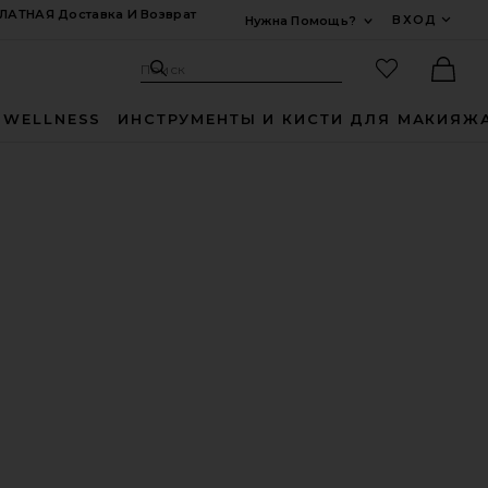
ЛАТНАЯ Доставка И Возврат
ВХОД
Нужна Помощь?
Развернуть Для
Поиск: Site
Избранные
Поиск
Ther
 WELLNESS
ИНСТРУМЕНТЫ И КИСТИ ДЛЯ МАКИЯЖ
GHT+WAVY
ГО ВЫПРЯМЛЕНИЯ И ПРИДАНИЯ ОБЪЕМА AIREBRUSH ONE
DUET BLOWDRY BRUSH