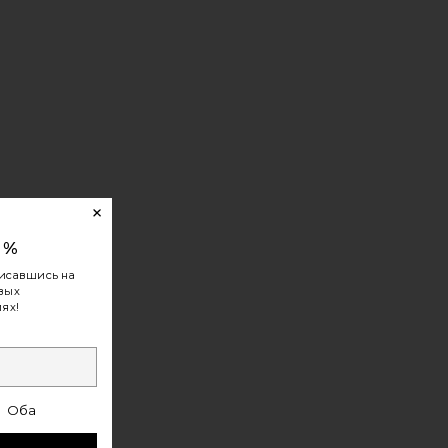
ELUXE AIRELUXE PROFESSIONAL HAIR DRYER AND BRUS
М 3 SOFT TOUCH 3 DIFFUSER
 M DRYER
0%
исавшись на
овых
ях!
Оба