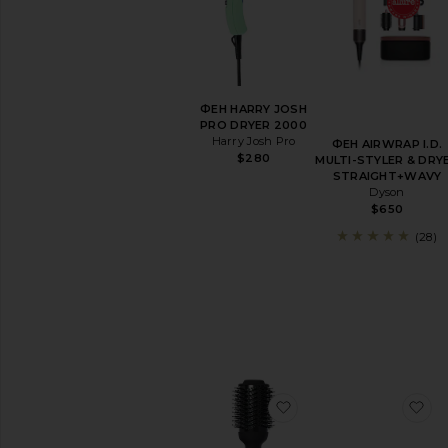
ШАМПУНЬ
И
КОНДИЦИОНЕР
Кондиционер
Сухой
шампунь
Шампунь
ФЕН HARRY JOSH
PRO DRYER 2000
Просмотреть
Harry Josh Pro
ФЕН AIRWRAP I.D.
все
$280
MULTI-STYLER & DRY
шампуни
STRAIGHT+WAVY
и
Dyson
кондиционеры
$650
УХОД
(28)
ЗА
ВОЛОСАМИ
Маски
для
волос
Масло
для
волос
Праймеры
для
избранноеЩЕТКА-Ф
и
волос
Спрей