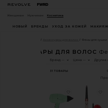
Женщинам
Мужчинам
Косметика
НОВЫЙ
БРЕНДЫ
УХОД ЗА КОЖЕЙ
МАКИЯ
Косметика
Волосы
Аксессуары для волос
Фены для сушки
АКСЕССУАРЫ ДЛЯ ВОЛОС
Фе
Бренд
Цена
Другие
—
—
КУПИТЬ
КОСМЕТИЧЕСКИЕ
ТОВАРЫ
31
ТОВАРЫ
Посмотреть
ассортимент
косметического
магазина
избранноеФЕН HAR
из
Посмотреть
все
Волосы