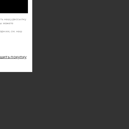
ать нашу рассылку
Вы можете
орнии, см. наш
ршить покупку
T STYLE
ФЕН FLIGHT+