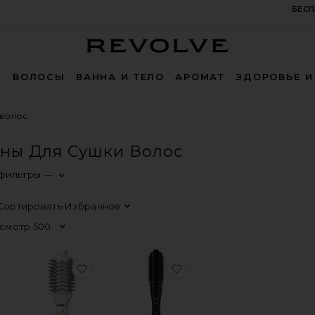
БЕСП
Revolve
Ж
ВОЛОСЫ
ВАННА И ТЕЛО
АРОМАТ
ЗДОРОВЬЕ И
 волос
ны Для Сушки Волос
 фильтры
—
0
0
0
FILTER
SELECTED
FILTER
SELECTED
FILTER
SELECTED
Сортировать
Просмотр
RY JOSH PRO DRYER 2000
бранноеФЕН AIRWRAP I.D. MULTI-STYLER & DRYER STRAI
избранноеФЕН-ЩЕТКА ДЛЯ МГНОВЕННО
избранноеКИСТОЧКА 