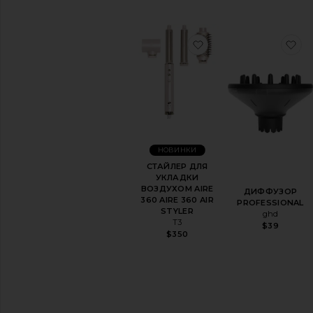
избранноеСТАЙЛЕР
и
НОВИНКИ
СТАЙЛЕР ДЛЯ
УКЛАДКИ
ВОЗДУХОМ AIRE
ДИФФУЗОР
360 AIRE 360 AIR
PROFESSIONAL
STYLER
ghd
T3
$39
$350