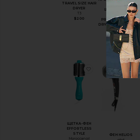
TRAVEL SIZE HAIR
НАБОР ФЕНА И
DRYER
ЩЕТОК AIRELUXE
T3
AIRELUXE
$200
PROFESSIONAL HAI
DRYER AND BRUSH S
T3
$225
(4)
избранноеЩЕТКА-Ф
и
ЩЕТКА-ФЕН
EFFORTLESS
STYLE
ФЕН HELIOS
Moroccanoil
ghd