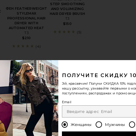
STEP SMOOTHING
ФЕН FEATHERWEIGHT
AND VOLUMIZING
C
STYLEMAX
HAIR DRYER BRUSH
PROFESSIONAL HAIR
T3
DRYER WITH
$150
AUTOMATED HEAT
(5)
T3
$210
(4)
 ПОЕЗДКИ AFAR LIGHTWEIGHT TRAVEL SIZE HAIR DRYER
збранноеПРОФЕССИОНАЛЬНЫЙ НАБОР ФЕНА И ЩЕТОК AIR
избранноеДИФФУЗОР С МЯГКИМ КАСАНИЕ
избранноеСУШИЛКА М
ПОЛУЧИТЕ СКИДКУ 1
Эй, красавчик! Получи
СКИДКА 10%
подп
нашу рассылку, узнавайте первыми о н
поступлениях, распродажах и промо акци
Email
СУШИЛКА М M
Женщины
Мужчины
DRYER
Mermade Hair
ЫЙ