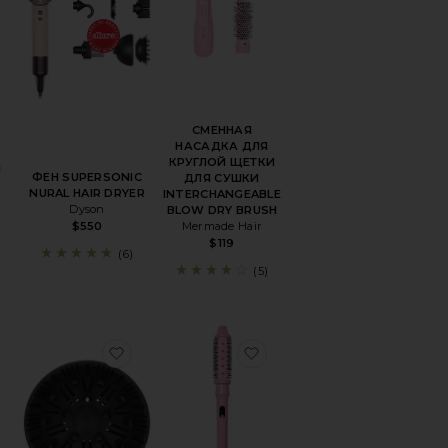
СМЕННАЯ
НАСАДКА ДЛЯ
КРУГЛОЙ ЩЕТКИ
И
ФЕН SUPERSONIC
ДЛЯ СУШКИ
NURAL HAIR DRYER
INTERCHANGEABLE
Dyson
BLOW DRY BRUSH
Mermade Hair
$550
$119
(6)
(5)
ERSONIC R HAIR DRYER
збранноеФЕН SPEED
избранноеФЕН HAIR DRYER 2000 DIFFUS
избранноеЩЕТКА С П