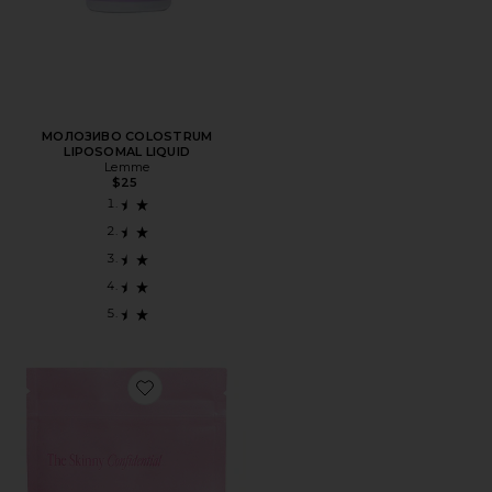
МОЛОЗИВО COLOSTRUM
LIPOSOMAL LIQUID
Lemme
$25
Favorite ÐÐ¾ÑÐ¼ÐΜÑÐ¸ÑÐΜÑÐºÐ°Ñ Ð¿ÑÐ´ÑÐ° BEA