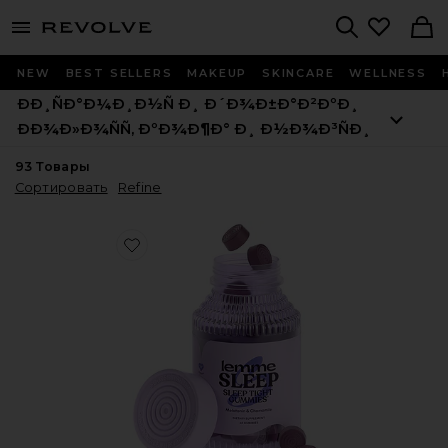
menu - shows more content
Revolve, Apparel & Fashion
Search
NEW
BEST SELLERS
MAKEUP
SKINCARE
WELLNESS
ÐÐ¸ÑÐ°Ð¼Ð¸Ð½Ñ Ð¸ Ð´Ð¾Ð±Ð°Ð²ÐºÐ¸
ÐÐ¾Ð»Ð¾ÑÑ, ÐºÐ¾Ð¶Ð° Ð¸ Ð½Ð¾Ð³ÑÐ¸
93
Товары
Сортировать
Refine
Favorite ВИТАМИННЫЕ МАРМЕЛАДКИ SLEEP