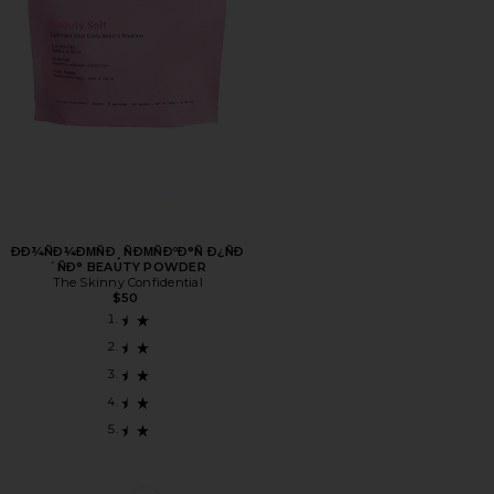
ÐÐ¾ÑÐ¼ÐΜÑÐ¸ÑÐΜÑÐºÐ°Ñ Ð¿ÑÐ
´ÑÐ° BEAUTY POWDER
The Skinny Confidential
$50