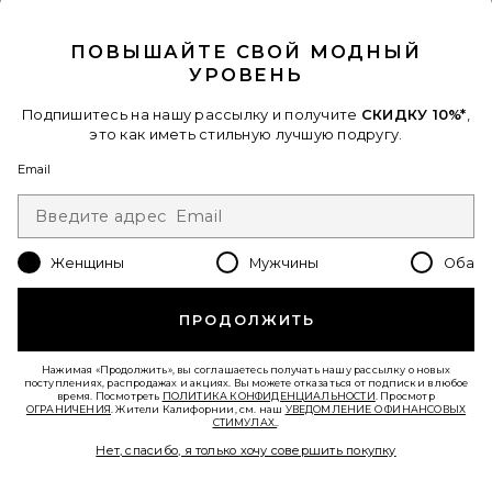
CLOSE MODAL
ПОВЫШАЙТЕ СВОЙ МОДНЫЙ
УРОВЕНЬ
Подпишитесь на нашу рассылку и получите
СКИДКУ 10%*
,
это как иметь стильную лучшую подругу.
Email
ВИТАМИННЫЕ ПЛАСТЫРИ BRAINS
& BEAUTY PATCH
barriere
$18
Женщины
Мужчины
Оба
ПРОДОЛЖИТЬ
Нажимая «Продолжить», вы соглашаетесь получать нашу рассылку о новых
поступлениях, распродажах и акциях. Вы можете отказаться от подписки в любое
время. Посмотреть
ПОЛИТИКА КОНФИДЕНЦИАЛЬНОСТИ
. Просмотр
ОГРАНИЧЕНИЯ
. Жители Калифорнии, см. наш
УВЕДОМЛЕНИЕ О ФИНАНСОВЫХ
СТИМУЛАХ.
.
Нет, спасибо, я только хочу совершить покупку
Favorite КОЛЛАГЕНОВЫЙ ШОТ ADVANCED COLLAGEN S