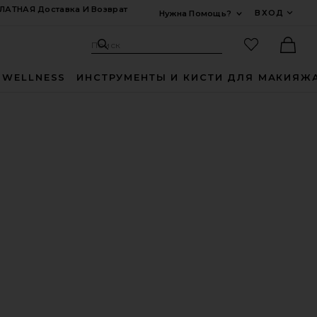
ЛАТНАЯ Доставка И Возврат
ВХОД
Нужна Помощь?
Развернуть Для
Поиск: Site
Избранные
Поиск
Ther
 WELLNESS
ИНСТРУМЕНТЫ И КИСТИ ДЛЯ МАКИЯЖ
BEADED FACE MASK
Я ГЛАЗ WATER DRENCH HYDRA-GEL EYE PATCHES