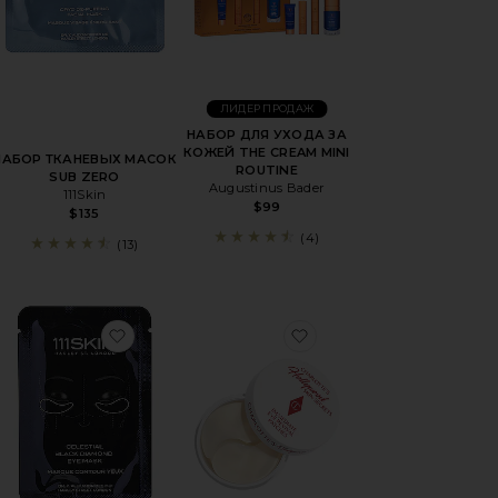
ЛИДЕР ПРОДАЖ
НАБОР ДЛЯ УХОДА ЗА
КОЖЕЙ THE CREAM MINI
НАБОР ТКАНЕВЫХ МАСОК
ROUTINE
SUB ZERO
Augustinus Bader
111Skin
$99
$135
(4)
(13)
ДЛЯ ЛИЦА JET LAG
бранноеМАСКА ДЛЯ ГЛАЗ POTENT-C
избранноеМАСКА НА ГЛАЗА CELESTIAL B
избранноеМАСКА НА 