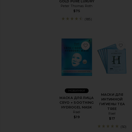
GOLD PURE LUXURY
Peter Thomas Roth
ДОСТУПНОСТЬ
$75
В наличии
(185)
товары в Избранном
Предзаказ
товары в Избранном
Новинка!
избранноеМАСКА 
из
Попробуйте
виртуально
примерку
косметики
в
уюте
вашего
дома
НОВИНКИ
МАСКИ ДЛЯ
МАСКА ДЛЯ ЛИЦА
ИНТИМНОЙ
CRYO + SOOTHING
ГИГИЕНЫ TEA
HYDROGEL MASK
TREE
Rael
Rael
$19
$17
(50)