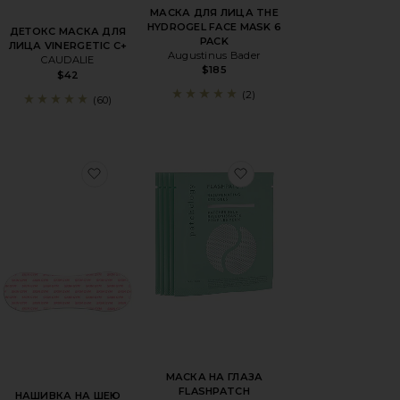
МАСКА ДЛЯ ЛИЦА THE
HYDROGEL FACE MASK 6
ДЕТОКС МАСКА ДЛЯ
PACK
ЛИЦА VINERGETIC C+
Augustinus Bader
CAUDALIE
$185
$42
(2)
(60)
ЕЛЕВЫЕ НАКЛАДКИ НА ГЛАЗА ДЛЯ ЛИФТИНГА И УКРЕПЛ
бранноеМАСКА НА ГЛАЗА BRIGHT EYE
избранноеНАШИВКА НА ШЕЮ REUSABLE 
избранноеМАСКА НА
МАСКА НА ГЛАЗА
FLASHPATCH
НАШИВКА НА ШЕЮ