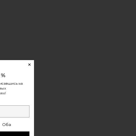
0%
MASKS
 GOLD
Я ОБЛАСТИ ПОД ГЛАЗАМИ OVERTIME UNDEREYE MASKS
исавшись на
овых
ях!
Оба