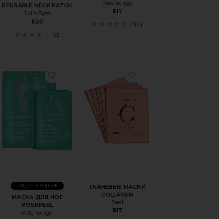
Patchology
REUSABLE NECK PATCH
$17
Skin Gym
$20
(114)
(6)
ДЛЯ ЛИЦА CRYO + SOOTHING HYDROGEL MASK
бранноеМАСКИ ДЛЯ ИНТИМНОЙ ГИГИЕНЫ TEA TREE
избранноеМАСКА ДЛЯ НОГ POSHPEEL
избранноеТКАНЕВЫЕ
ЛИДЕР ПРОДАЖ
ТКАНЕВЫЕ МАСКИ
COLLAGEN
МАСКА ДЛЯ НОГ
Rael
POSHPEEL
$17
Patchology