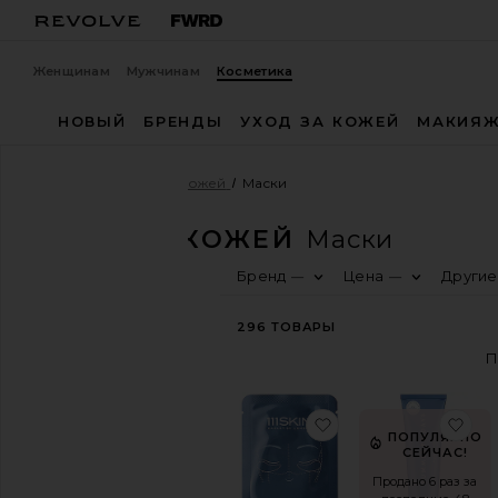
Женщинам
Мужчинам
Косметика
НОВЫЙ
БРЕНДЫ
УХОД ЗА КОЖЕЙ
МАКИЯ
Косметика
Уход за кожей
Маски
УХОД ЗА КОЖЕЙ
Маски
Бренд
Цена
Другие
—
—
КУПИТЬ
КОСМЕТИЧЕСКИЕ
ТОВАРЫ
296
ТОВАРЫ
Посмотреть
ассортимент
косметического
магазина
избранноеМАСКА 
из
Просмотреть
ПОПУЛЯРНО
все
СЕЙЧАС!
товары
по
Продано 6 раз за
уходу