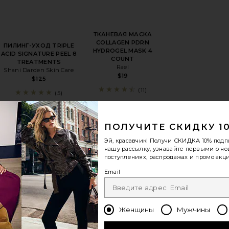
ТКАНЕВАЯ МАСКА
COLLAGEN PDRN
ПИЛИНГ-УХОД TRIPLE
HYDROGEL MASK 4
ACID SIGNATURE PEEL 8
COUNT
TREATMENTS
Rael
Shani Darden Skin Care
$19
$125
(11)
(5)
ПОЛУЧИТЕ СКИДКУ 1
бранноеМАСКА НА ГЛАЗА GOOPGENES LIFT + DEPUFF EYE 
избранноеНАБОР МАСОК ДЛЯ ГЛАЗ ROSE
избранноеПАТЧИ ДЛ
Эй, красавчик! Получи
СКИДКА 10%
подп
нашу рассылку, узнавайте первыми о н
поступлениях, распродажах и промо акци
Email
Женщины
Мужчины