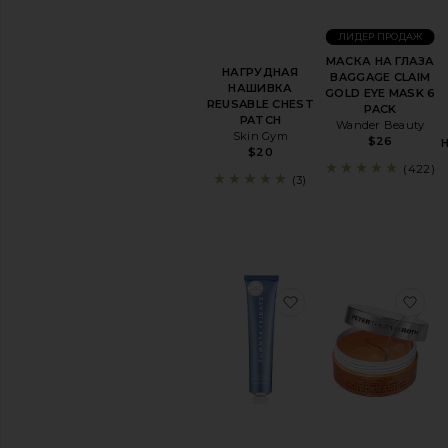
лица
Средства
ЛИДЕР ПРОДАЖ
для
МАСКА НА ГЛАЗА
снятия
НАГРУДНАЯ
BAGGAGE CLAIM
макияжа
НАШИВКА
GOLD EYE MASK 6
REUSABLE CHEST
Тоники
PACK
PATCH
Wander Beauty
Просмотреть
Skin Gym
все
$26
$20
очищающие
(422)
средства
(3)
УХОД
Антивозрастной
уход
Уход
за
избранноеМАСКА 
из
угристой
и
прыщавой
кожей
Сыворотка
для
лица
Пилинг
для