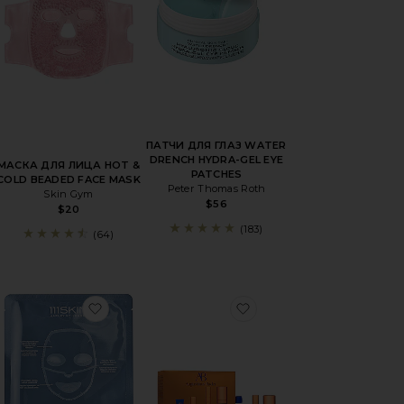
ПАТЧИ ДЛЯ ГЛАЗ WATER
DRENCH HYDRA-GEL EYE
МАСКА ДЛЯ ЛИЦА HOT &
PATCHES
COLD BEADED FACE MASK
Peter Thomas Roth
Skin Gym
$56
$20
(183)
(64)
НАЯ НАШИВКА REUSABLE CHEST PATCH
бранноеМАСКА НА ГЛАЗА BAGGAGE CLAIM GOLD EYE MASK 
избранноеНАБОР ТКАНЕВЫХ МАСОК SUB 
избранноеНАБОР ДЛ