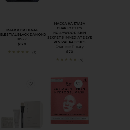
МАСКА НА ГЛАЗА
CHARLOTTE'S
МАСКА НА ГЛАЗА
HOLLYWOOD SKIN
CELESTIAL BLACK DAMOND
SECRETS IMMEDIATE EYE
111Skin
REVIVAL PATCHES
$120
Charlotte Tilbury
$70
(21)
(4)
АСКА ДЛЯ ГЛАЗ CRYO EYE MASK
бранноеТКАНЕВАЯ МАСКА ROSE GOLD BRIGHTENING
избранноеПИЛИНГ-УХОД TRIPLE ACID SIG
избранноеТКАНЕВАЯ