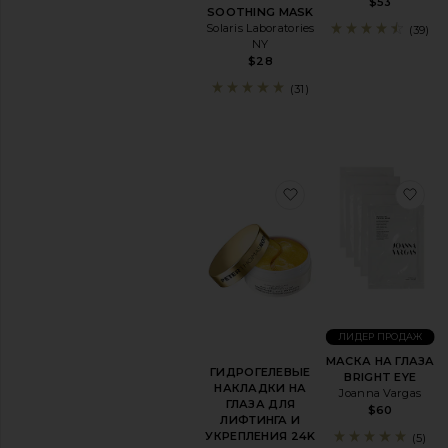
тела
$53
SOOTHING MASK
Для
Solaris Laboratories
(39)
лица
NY
$28
Просмотреть
все
(31)
средства
для
автозагара
СРЕДСТВА
ПО
УХОДУ
избранноеГИДРОГ
из
ЗА
ГУБАМИ
Просмотреть
все
для
ухода
за
губами
ЛИДЕР ПРОДАЖ
БИОДОБАВКИ
МАСКА НА ГЛАЗА
ГИДРОГЕЛЕВЫЕ
Просмотреть
BRIGHT EYE
НАКЛАДКИ НА
все
Joanna Vargas
ГЛАЗА ДЛЯ
добавки
$60
ЛИФТИНГА И
для
УКРЕПЛЕНИЯ 24K
красоты
(5)