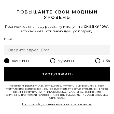
CLOSE MODAL
ПОВЫШАЙТЕ СВОЙ МОДНЫЙ
УРОВЕНЬ
Подпишитесь на нашу рассылку и получите
СКИДКУ 10%*
,
Favorite МАСЛО ДЛЯ ЛИЦА LAPIS
это как иметь стильную лучшую подругу.
Email
Женщины
Мужчины
Оба
ПРОДОЛЖИТЬ
Нажимая «Продолжить», вы соглашаетесь получать нашу рассылку о новых
поступлениях, распродажах и акциях. Вы можете отказаться от подписки в любое
время. Посмотреть
ПОЛИТИКА КОНФИДЕНЦИАЛЬНОСТИ
. Просмотр
ОГРАНИЧЕНИЯ
. Жители Калифорнии, см. наш
УВЕДОМЛЕНИЕ О ФИНАНСОВЫХ
СТИМУЛАХ.
.
Нет, спасибо, я только хочу совершить покупку
МАСЛО ДЛЯ ЛИЦА LAPIS
Herbivore Botanicals