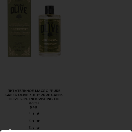
ПИТАТЕЛЬНОЕ МАСЛО "PURE
GREEK OLIVE 3-В-1" PURE GREEK
OLIVE 3-IN-1 NOURISHING OIL
Korres
$48