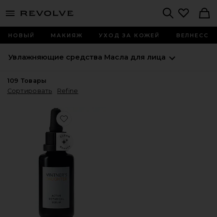
menu - shows more content
Revolve, Apparel & Fashion
Search
НОВЫЙ
МАКИЯЖ
УХОД ЗА КОЖЕЙ
ВЕЛНЕСС
Увлажняющие средства
Масла для лица
109
Товары
Сортировать
Refine
Favorite СЫВОРОТКА ACTIVE BOTANICAL