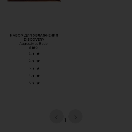
НАБОР ДЛЯ УВЛАЖНЕНИЯ
DISCOVERY
Augustinus Bader
$180
page
of 1, currently selected
1