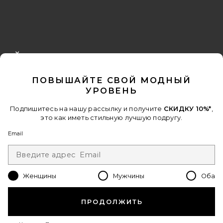
FOOTER
CLOSE MODAL
ПОЛУЧИТЕ СКИДКУ 10%
ПОВЫШАЙТЕ СВОЙ МОДНЫЙ
Когда вы подписываетесь на нашу рассылку, указав свой email.
УРОВЕНЬ
Отписаться можно в любой момент.
политика
конфиденциальности
Подпишитесь на нашу рассылку и получите
СКИДКУ 10%*
,
это как иметь стильную лучшую подругу.
Email Address
Email
Sign Up
Женщины
Мужчины
Оба
ru
USD
Change Country Regions Preferences - 
ПРОДОЛЖИТЬ
ПОМОГИТЕ НАМ СТАТЬ ЛУЧШЕ!