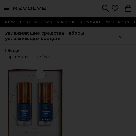
menu - shows more content
Revolve, Apparel & Fashion
Search
NEW
BEST SELLERS
MAKEUP
SKINCARE
WELLNESS
Увлажняющие средства
Наборы
увлажняющих средств
1
Вещь
Сортировать
Refine
Favorite НАБОР ДЛЯ УВЛАЖНЕНИЯ DISCOVERY