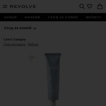
menu - shows more content
Revolve, Apparel & Fashion
Search
НОВЫЙ
МАКИЯЖ
УХОД ЗА КОЖЕЙ
ВЕЛНЕСС
Уход за кожей
1,944
Товары
Сортировать
Refine
Favorite ОЧИЩАЮЩЕЕ СРЕДСТВО ДЛЯ ЛИЦА REFININ