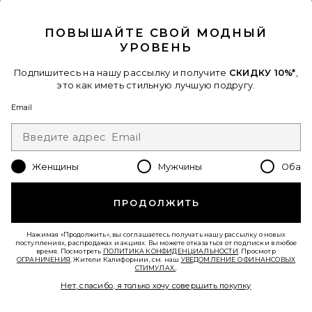
CLOSE MODAL
Favorite ПАТЧИ ДЛЯ ГЛАЗ JET LAG
ПОВЫШАЙТЕ СВОЙ МОДНЫЙ
УРОВЕНЬ
Подпишитесь на нашу рассылку и получите
СКИДКУ 10%*
,
это как иметь стильную лучшую подругу.
Email
Женщины
Мужчины
Оба
ПРОДОЛЖИТЬ
Лидер Продаж
ПАТЧИ ДЛЯ ГЛАЗ JET LAG
Нажимая «Продолжить», вы соглашаетесь получать нашу рассылку о новых
поступлениях, распродажах и акциях. Вы можете отказаться от подписки в любое
Summer Fridays
время. Посмотреть
ПОЛИТИКА КОНФИДЕНЦИАЛЬНОСТИ
. Просмотр
$50
ОГРАНИЧЕНИЯ
. Жители Калифорнии, см. наш
УВЕДОМЛЕНИЕ О ФИНАНСОВЫХ
СТИМУЛАХ.
.
Нет, спасибо, я только хочу совершить покупку