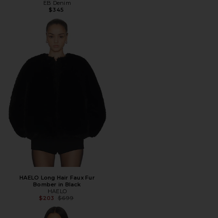
EB Denim
$345
HAELO Long Hair Faux Fur
Bomber in Black
HAELO
Предыдущая цена:
$203
$699