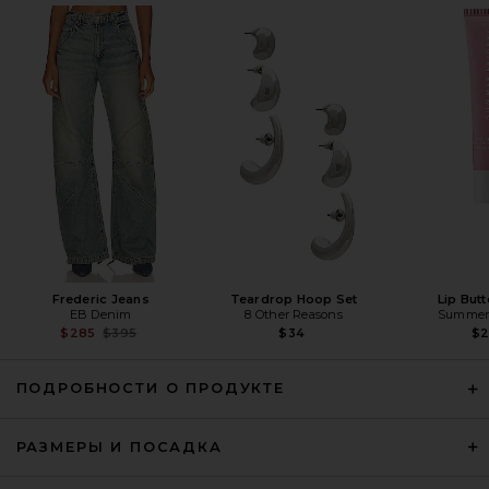
Magda Butrym Leather Shearling
Hooded Jacket in Brown
Magda Butrym
Предыдущая цена:
$4,437
$5,220
Frederic Jeans
Teardrop Hoop Set
Lip But
EB Denim
8 Other Reasons
Summer 
Previous price:
$285
$395
$34
$
ПОДРОБНОСТИ О ПРОДУКТЕ
РАЗМЕРЫ И ПОСАДКА
SRG Velma Knit Bomber Jacket in