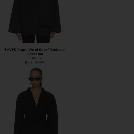
EAVES Ragni Wool Scarf Jacket in
Charcoal
EAVES
Предыдущая цена:
$152
$389