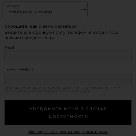
Размер
Сообщите, как с вами связаться
Введите электронную почту, телефон или оба, чтобы
получать уведомления.
Email
Номер телефона
Нажимая «Уведомить меня», вы соглашаетесь с нашими
Условия СМС
. ?????
??????????? ?????? ?? ????????? ? ???????? ??????.
УВЕДОМИТЬ МЕНЯ В СЛУЧАЕ
ДОСТУПНОСТИ
Opens in a mod
Или отправьте запрос на специальный заказ