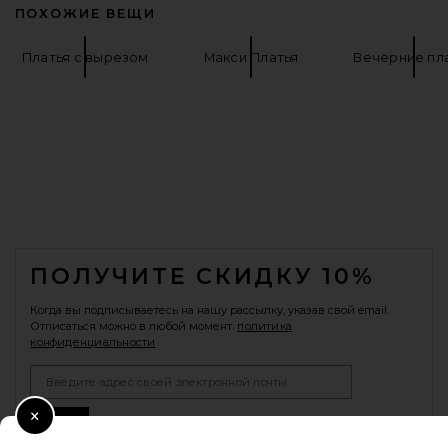
ПОХОЖИЕ ВЕЩИ
Платья с вырезом
Макси Платья
Вечерние пл
FOOTER
ПОЛУЧИТЕ СКИДКУ 10%
Когда вы подписываетесь на нашу рассылку, указав свой email.
Отписаться можно в любой момент.
политика
конфиденциальности
Email Address
Sign Up
Close Modal