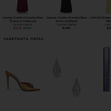
Camila Coelho Estrella Maxi
Camila Coelho Estrella Maxi
I.AM.GIA Khalo
Dress in Oxblood
Dress in Black
Yel
Camila Coelho
Camila Coelho
I.AM
Previous price:
$229
$289
$288
$1
ЗАВЕРШИТЬ ОБРАЗ