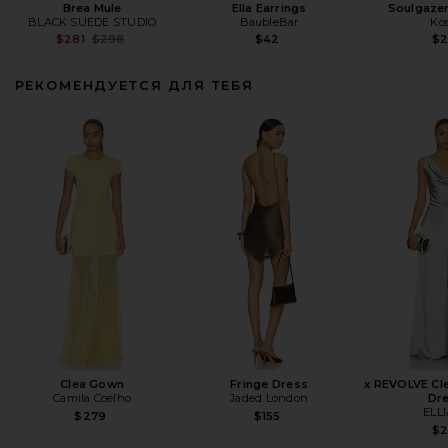
Brea Mule
Ella Earrings
Soulgaze
BLACK SUEDE STUDIO
BaubleBar
Ko
Previous price:
$281
$298
$42
$
РЕКОМЕНДУЕТСЯ ДЛЯ ТЕБЯ
Clea Gown
Fringe Dress
x REVOLVE Cl
Camila Coelho
Jaded London
Dr
ELL
$279
$155
$2