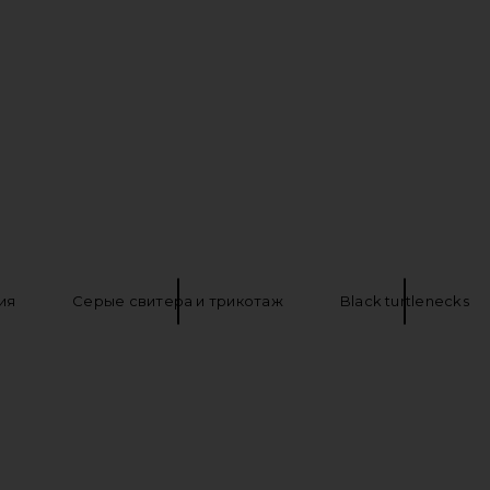
ия
Серые свитера и трикотаж
Black turtlenecks