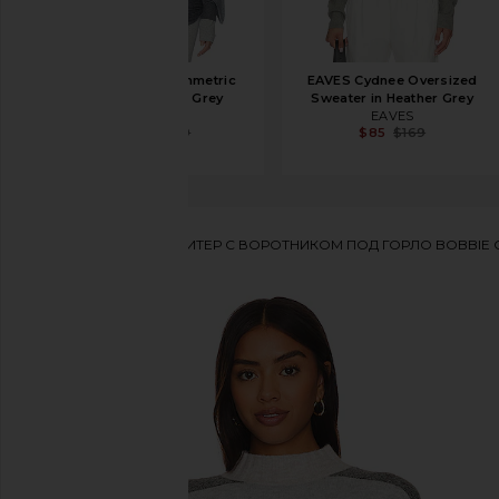
Helsa Loxley Asymmetric
EAVES Cydnee Oversized
Cape in Heather Grey
Sweater in Heather Grey
Helsa
EAVES
$125
$249
$85
$169
Central Park West
СВИТЕР С ВОРОТНИКОМ ПОД ГОРЛО BOBBIE
избранноеCentral Park West Bobbie Colorblock Turt