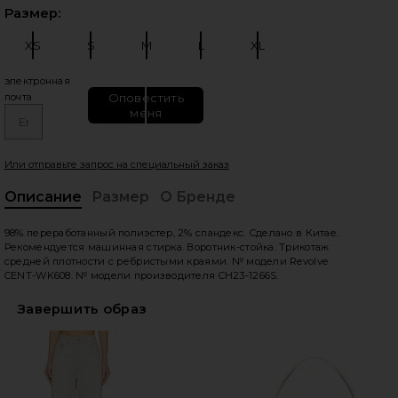
Выб
Размер:
XS
S
M
L
XL
Размер:
Размер:
Размер:
Размер:
Размер:
электронная
Оповестить
почта
меня
едующие слайды
Или отправьте запрос на специальный заказ
Описание
Размер
О Бренде
, C
98% переработанный полиэстер, 2% спандекс. Сделано в Китае.
Рекомендуется машинная стирка. Воротник-стойка. Трикотаж
средней плотности с ребристыми краями. № модели Revolve
CENT-WK608. № модели производителя CH23-1266S.
Завершить образ