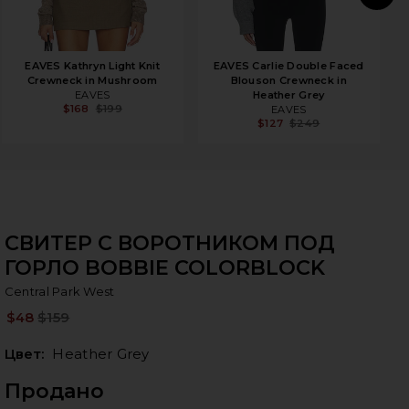
N
EAVES Kathryn Light Knit
EAVES Carlie Double Faced
Crewneck in Mushroom
Blouson Crewneck in
EAVES
Heather Grey
$168
$199
EAVES
$127
$249
СВИТЕР С ВОРОТНИКОМ ПОД
ГОРЛО BOBBIE COLORBLOCK
Ce
bran
Central Park West
$48
$159
Pre
Цвет:
Heather Grey
Продано