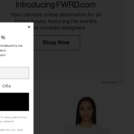
0%
исавшись на
овых
ях!
Оба
ать нашу рассылку
Вы можете
орнии, см. наш