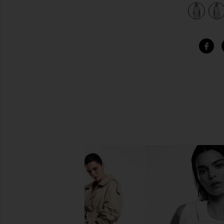
BIE COLORBLOCK in Heather Grey
view 5 of 4 СВИТЕР С ВОРОТНИКОМ ПОД ГОРЛО BOBBI