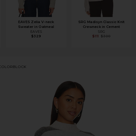
EAVES Zelia V-neck
SRG Madisyn Classic Knit
Sweater in Oatmeal
Crewneck in Cement
EAVES
SRG
$329
$111
$300
 COLORBLOCK
leneck in Heather Grey