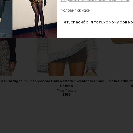
*УСЛОВИЯ СКИДКИ
Нет, спасибо, я только хочу сове
ds Cardigan in
Free People Dani Pattern Sweater in Cloud
Gola Badmint
Combo
B
Free People
$168