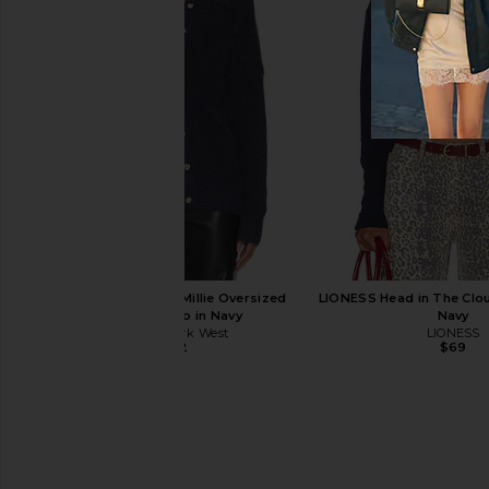
Central Park West Millie Oversized
LIONESS Head in The Clou
Sweater Polo in Navy
Navy
Central Park West
LIONESS
$182
$69