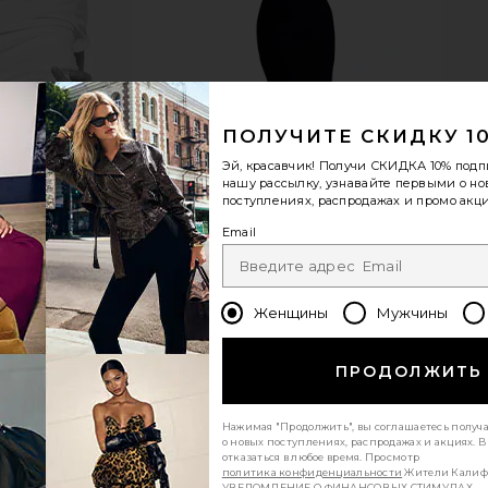
ПОЛУЧИТЕ СКИДКУ 1
Эй, красавчик! Получи
СКИДКА 10%
подп
нашу рассылку, узнавайте первыми о н
поступлениях, распродажах и промо акци
Email
Женщины
Мужчины
ПРОДОЛЖИТЬ
Нажимая "Продолжить", вы соглашаетесь получ
о новых поступлениях, распродажах и акциях. 
отказаться в любое время. Просмотр
политика конфиденциальности
Жители Калиф
УВЕДОМЛЕНИЕ О ФИНАНСОВЫХ СТИМУЛАХ.