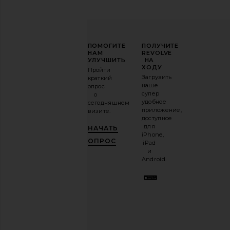
ПОВЫСЬТЕ
ПОМОГИТЕ
ПОЛУЧИТЕ
СВОЮ
НАМ
REVOLVE
ИГРУ
УЛУЧШИТЬ
НА
В
ХОДУ
Пройти
МОДЕ
Загрузить
краткий
наше
опрос
Подпишитесь
супер
о
на
удобное
сегодняшнем
нашу
приложение,
визите.
email-
доступное
рассылку
для
НАЧАТЬ
и
ПОЛУЧИ
iPhone,
10%!
.
ОПРОС
iPad
Это как
и
иметь
Android.
стильного
лучшего
друга.
Вы
можете
отказаться
в
любое
время.