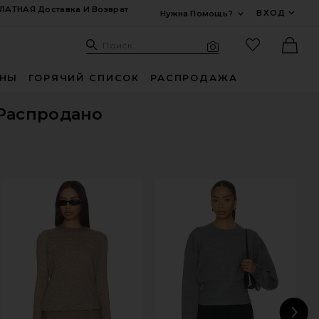
ЛАТНАЯ Доставка И Возврат
ВХОД
Нужна Помощь?
Развернуть Для
Поиск: Site
Избранные
Поиск
Визуальный поиск
Ther
ИНЫ
ГОРЯЧИЙ СПИСОК
РАСПРОДАЖА
Распродано