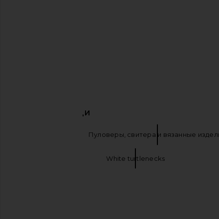
ПОХОЖИЕ ВЕЩИ
Водолазки
Пуловеры, свитера и вязанные издел
Mock turtleneck
White turtlenecks