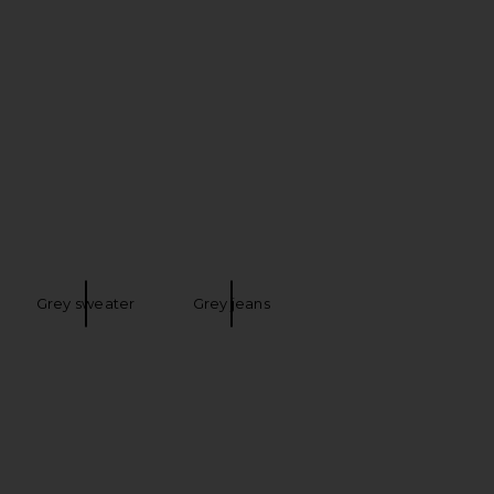
Grey sweater
Grey jeans