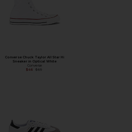
Converse Chuck Taylor All Star Hi
Sneaker in Optical White
Converse
Предыдущая цена:
$46
$65