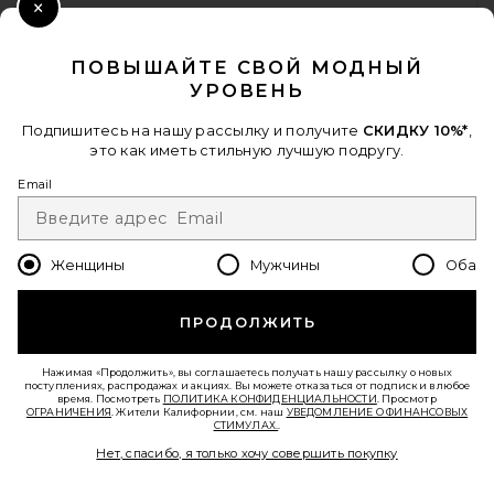
ПОЛУЧИТЕ СКИДКУ 10%
Magda Butrym Flower Sandal
Close Modal
Heel in Black
Magda Butrym
Когда вы подписываетесь на нашу рассылку, указав свой email.
ПОВЫШАЙТЕ СВОЙ МОДНЫЙ
$1,210
Отписаться можно в любой момент.
политика
УРОВЕНЬ
конфиденциальности
Email Address
Подпишитесь на нашу рассылку и получите
СКИДКУ 10%*
,
это как иметь стильную лучшую подругу.
Sign Up
Email
Женщины
Мужчины
Оба
ru
USD
Change Country Regions Preferences - 
ПРОДОЛЖИТЬ
ПОМОГИТЕ НАМ СТАТЬ ЛУЧШЕ!
Пройти краткий опрос о сегодняшнем визите.
Вперед!
Нажимая «Продолжить», вы соглашаетесь получать нашу рассылку о новых
поступлениях, распродажах и акциях. Вы можете отказаться от подписки в любое
время. Посмотреть
ПОЛИТИКА КОНФИДЕНЦИАЛЬНОСТИ
. Просмотр
ОГРАНИЧЕНИЯ
. Жители Калифорнии, см. наш
УВЕДОМЛЕНИЕ О ФИНАНСОВЫХ
СТИМУЛАХ.
.
СЛУЖБА ПОДДЕРЖКИ
THE ATTICO Diane 55mm
Нет, спасибо, я только хочу совершить покупку
Slingback Heel in Red
THE ATTICO
© EMINENT, INC. (КОМПАНИЯ REVOLVE GROUP). ВСЕ ПРАВА ЗАЩИЩЕНЫ.