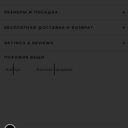
РАЗМЕРЫ И ПОСАДКА
BALMAIN Piercing Slingback
Pump in Sand
БЕСПЛАТНАЯ ДОСТАВКА И ВОЗВРАТ
BALMAIN
Предыдущая цена:
$672
$1,050
RATINGS & REVIEWS
ПОХОЖИЕ ВЕЩИ
Каблук
Желтые сандалии
FOOTER