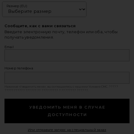
Размер (EU)
Сообщите, как с вами связаться
Введите электронную почту, телефон или оба, чтобы
получать уведомления.
Email
Номер телефона
Нажимая «Уведомить меня», вы соглашаетесь с нашими
Условия СМС
. ?????
??????????? ?????? ?? ????????? ? ???????? ??????.
УВЕДОМИТЬ МЕНЯ В СЛУЧАЕ
ДОСТУПНОСТИ
Opens in a mod
Или отправьте запрос на специальный заказ