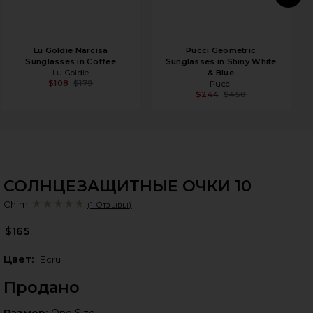
N
Lu Goldie Narcisa
Pucci Geometric
Sunglasses in Coffee
Sunglasses in Shiny White
Lu Goldie
& Blue
$108
$179
Pucci
$244
$450
СОЛНЦЕЗАЩИТНЫЕ ОЧКИ 10
Ch
bran
Chimi
(1 Отзывы)
$165
Цвет:
Ecru
Продано
Размер:
Размер:
One Size