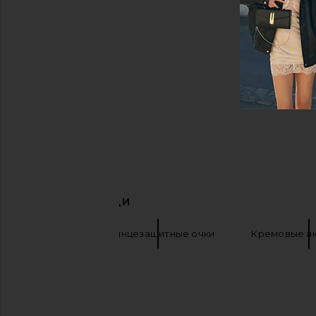
ПОХОЖИЕ ВЕЩИ
Chimi
Солнцезащитные очки
Кремовые а
Quay sunglasses