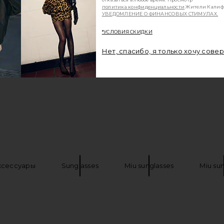
политика конфиденциальности
Жители Калиф
УВЕДОМЛЕНИЕ О ФИНАНСОВЫХ СТИМУЛАХ.
*УСЛОВИЯ СКИДКИ
Нет, спасибо, я только хочу сове
ксессуары
Sunglasses
Miu sunglasses
Miu su