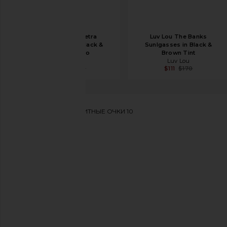
Luv Lou The Petra
Luv Lou The Banks
Sunglasses in Black &
Sunlgasses in Black &
Smoke Mono
Brown Tint
Luv Lou
Luv Lou
$108
$180
$111
$170
Chimi
СОЛНЦЕЗАЩИТНЫЕ ОЧКИ 10
избранноеChimi 10 Sunglasses in Ecru