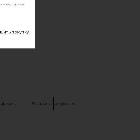
орнии, см. наш
ршить покупку
nglasses
Polarized sunglasses