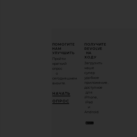
ПОВЫСЬТЕ
ПОМОГИТЕ
ПОЛУЧИТЕ
СВОЮ
НАМ
REVOLVE
ИГРУ
УЛУЧШИТЬ
НА
В
ХОДУ
Пройти
МОДЕ
Загрузить
краткий
наше
опрос
Подпишитесь
супер
о
на
удобное
сегодняшнем
нашу
приложение,
визите.
email-
доступное
рассылку
для
НАЧАТЬ
и
ПОЛУЧИ
iPhone,
10%!
.
ОПРОС
iPad
Это как
и
иметь
Android.
стильного
лучшего
друга.
Вы
можете