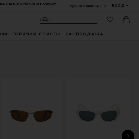
ЛАТНАЯ Доставка И Возврат
ВХОД
Нужна Помощь?
Развернуть Для
Поиск: Site
Избранные
Поиск
Ther
ИНЫ
ГОРЯЧИЙ СПИСОК
РАСПРОДАЖА