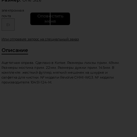
электронная
Оповестить
почта
меня
Или отправьте запрос на специальный заказ
Описание
Ацетатная оправа. Сделано в Китае. Размеры линзы прим. 49мм.
Размеры мостика прим. 22мм. Размеры дужки прим. 145мм. В
комплекте: жесткий футляр, мягкий мешочек на шнурке и
салфетка для чистки. № модели Revolve CHMI-WG3. № модели
производителя 10451-124-M.