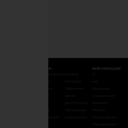
отказаться
в
любое
время.
Политика
конфиденциальности
Email
РЕГИСТРАЦИЯ
СЛУЖБА ПОДДЕРЖКИ
ИНФОРМАЦИЯ
Связаться с
Транспортировка
Почему
О
нами
и доставка
REVOLVE
нас
1-888-442-
Возвраты и
Обратная
Магазины
5830
обмен
связь
Социальное
Оплата
Таблица
Доступность
влияние
FAQ
размеров
Программа
Работа
Отслеживать
Одаривающий
лояльности
Амбассадоры
заказ
REVOLVE
Партнерский