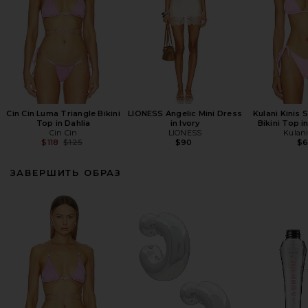
Cin Cin Luma Triangle Bikini
LIONESS Angelic Mini Dress
Kulani Kinis 
Top in Dahlia
in Ivory
Bikini Top i
Cin Cin
LIONESS
Kulani
Previous price:
$118
$125
$90
$
ЗАВЕРШИТЬ ОБРАЗ