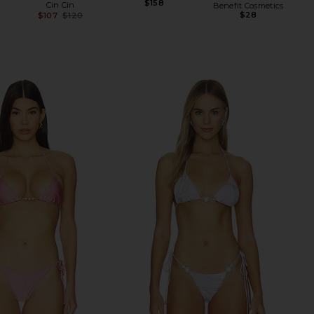
$158
Cin Cin
Benefit Cosmetics
$28
$107
$120
Previous price: