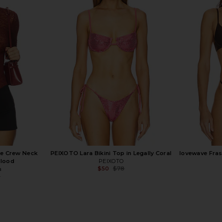
White & Sheer
Bananhot Emi Rose Top in Romantic
lovewave Fras
Flowers
Bananhot
$112
$140
Previous price:
ace Crew Neck
PEIXOTO Lara Bikini Top in Legally Coral
lovewave Fras
blood
PEIXOTO
$50
$78
a
Previous price:
0
Previous price: