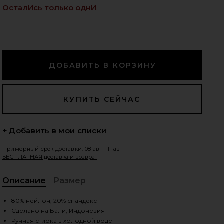
ОсталИсь только однИ
едующие слайды
+ Добавить в мои списки
Примерный срок доставки: 08 авг - 11 авг
БЕСПЛАТНАЯ доставка и возврат
Описание
Размер
, C
80% нейлон, 20% спандекс
ia
iew 2 of 5 ТОП БИКИНИ ТРЕУГОЛЬНИКАМИ LUMA in Dahlia
vie
Сделано на Бали, Индонезия
Ручная стирка в холодной воде