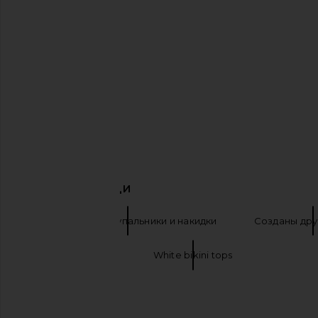
ISA BOULDER Fullweave Bikini Top in
Indah Faith Triangle Bikin
Silver
Tiger
ISA BOULDER
Indah
$525
$117
ПОХОЖИЕ ВЕЩИ
Топики бикини купальники и накидки
Созданы дру
Black bikini tops
White bikini tops