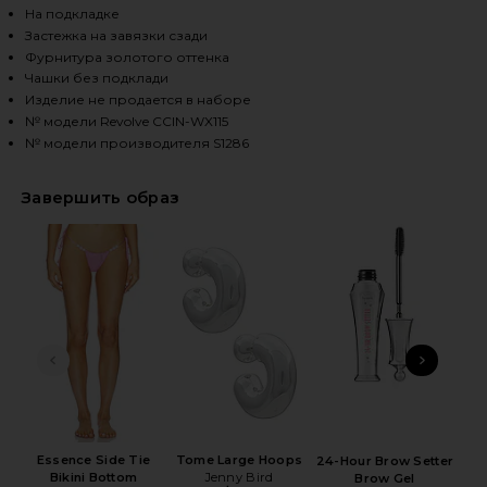
На подкладке
Застежка на завязки сзади
HARE LUMA TRIANGLE BIKINI TOP IN DAHLIA ON FA
HARE LUMA TRIANGLE BIKINI TOP IN DAHLIA ON TWI
HARE LUMA TRIANGLE BIKINI TOP IN DAHLIA ON PIN
Фурнитура золотого оттенка
Чашки без подклади
Изделие не продается в наборе
№ модели Revolve CCIN-WX115
№ модели производителя S1286
Завершить образ
ПРЕДЫДУЩИЙ СЛАЙД
СЛЕ
Ro
B
Essence Side Tie
Tome Large Hoops
24-Hour Brow Setter
Bikini Bottom
Jenny Bird
Brow Gel