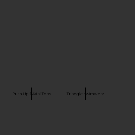
ier Demi Cup Top in Dead
Lovers and Friends Lilibet Top in Pink
Rose
Lovers and Friends
$98
lovewave
$79
$88
Previous price:
Push Up Bikini Tops
Triangle swimwear