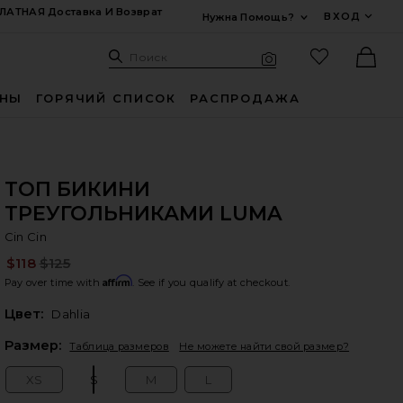
ЛАТНАЯ Доставка И Возврат
ВХОД
Нужна Помощь?
Развернуть Для
Поиск: Site
Избранные
Поиск
Визуальный поиск
Ther
ИНЫ
ГОРЯЧИЙ СПИСОК
РАСПРОДАЖА
ТОП БИКИНИ
ТРЕУГОЛЬНИКАМИ LUMA
Ci
bran
Cin Cin
$118
$125
Pre
Affirm
Pay over time with
. See if you qualify at checkout.
Цвет:
Dahlia
Plea
Размер:
Таблица размеров
Не можете найти свой размер?
XS
S
M
L
Size:
Size:
Size:
Size: