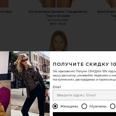
a in Noir
Vix Swimwear Candice Triangle Bikini
Shani Shemer
Top in Roseate
To
Vix Swimwear
$90
$138
Previous price:
показать больше
ПОЛУЧИТЕ СКИДКУ 1
Эй, красавчик! Получи
СКИДКА 10%
подп
нашу рассылку, узнавайте первыми о н
поступлениях, распродажах и промо акци
Email
Женщины
Мужчины