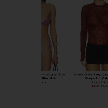
Vix Swimwear Ney T Back Triangle
BLUEBELLA Marisa Bra in 
Bikini Top in Firenze Beach Front
BLUEBELLA
$89
Vix Swimwear
$116
$158
Previous price:
Jaded London Pink Print Crystal Trim
Alice + Olivia Taeyn L
Bikini Top in in Pink Multi
Bodysuit in Ox
Jaded London
Alice + Olivi
$93
$140
$35