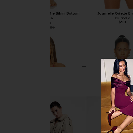
Cin Cin Essence Side Tie Bikini Bottom
Journelle Odette Br
in Dahlia
Journelle
$98
Cin Cin
$107
$120
Previous price: