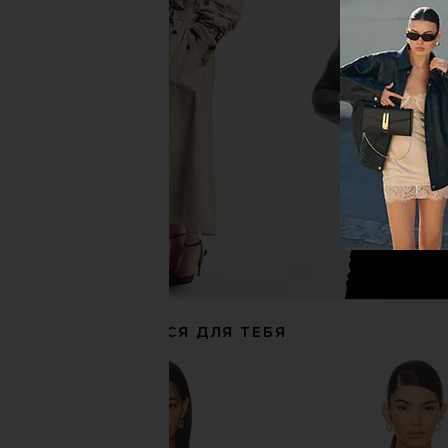
Capittana Lia Bikini Top in Fuchsia
Kulani Kinis Slide Triangl
Capittana
Fairy Floss
$132
Kulani Kinis
$64
РЕКОМЕНДУЕТСЯ ДЛЯ ТЕБЯ