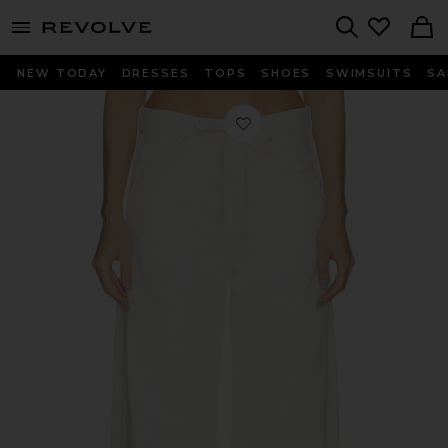
menu - shows more content
Revolve, Apparel & Fashion
Search
NEW TODAY
DRESSES
TOPS
SHOES
SWIMSUITS
SA
Любимое БРЮКИ BRYNN