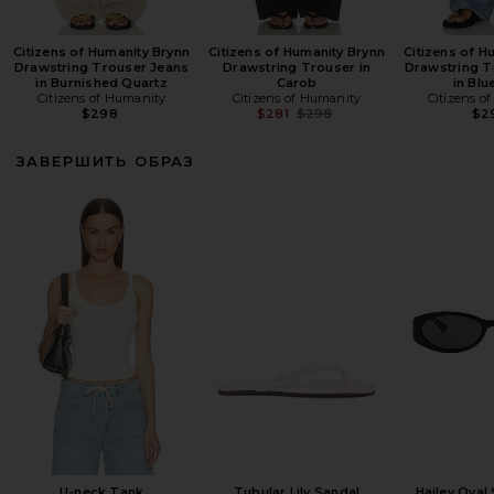
Citizens of Humanity Brynn
Citizens of Humanity Brynn
Citizens of H
Drawstring Trouser Jeans
Drawstring Trouser in
Drawstring T
in Burnished Quartz
Carob
in Blu
Citizens of Humanity
Citizens of Humanity
Citizens o
Previous price:
$298
$281
$298
$2
ЗАВЕРШИТЬ ОБРАЗ
U-neck Tank
Tubular Lily Sandal
Hailey Oval