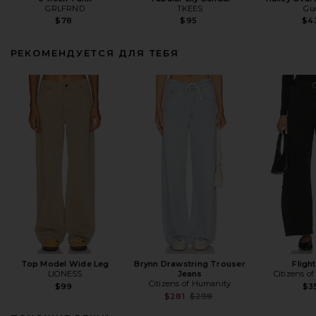
GRLFRND
TKEES
Gu
$78
$95
$4
РЕКОМЕНДУЕТСЯ ДЛЯ ТЕБЯ
Top Model Wide Leg
Brynn Drawstring Trouser
Fligh
LIONESS
Jeans
Citizens o
Citizens of Humanity
$99
$3
Previous price:
$281
$298