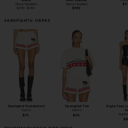
Steve Madden
Steve Madden
$3
Previous price:
$170
$199
$199
ЗАВЕРШИТЬ ОБРАЗ
Spangled Sweatshort
Spangled Tee
Kayla Faux L
Darlin
Darlin
S
supe
$75
$65
$