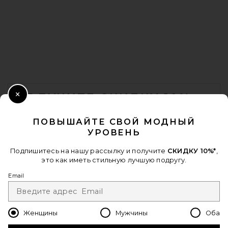
FOOTER
ПОЛУЧИТЕ СКИДКУ 10%
Close Modal
Когда вы подписываетесь на нашу рассылку, указав свой email.
ПОВЫШАЙТЕ СВОЙ МОДНЫЙ
Отписаться можно в любой момент.
политика
УРОВЕНЬ
конфиденциальности
Email Address
Подпишитесь на нашу рассылку и получите
СКИДКУ 10%*
,
это как иметь стильную лучшую подругу.
Sign Up
Email
Женщины
Мужчины
Оба
ru
USD
Change Country Regions Preferences - 