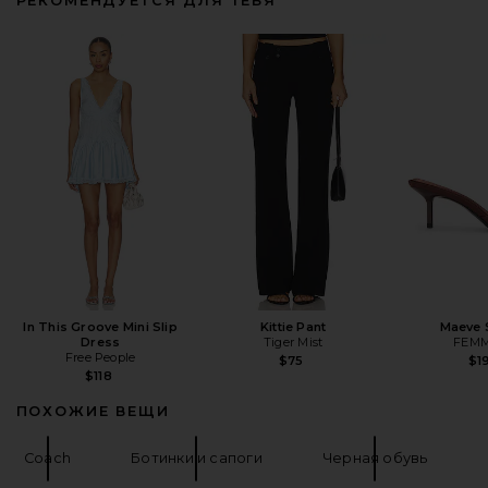
РЕКОМЕНДУЕТСЯ ДЛЯ ТЕБЯ
In This Groove Mini Slip
Kittie Pant
Maeve 
Dress
Tiger Mist
FEMM
Free People
$75
$1
$118
ПОХОЖИЕ ВЕЩИ
Coach
Ботинки и сапоги
Черная обувь