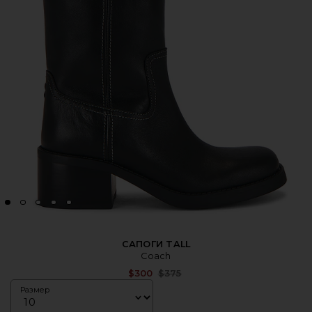
САПОГИ TALL
Coach
Previous price:
$300
$375
Размер