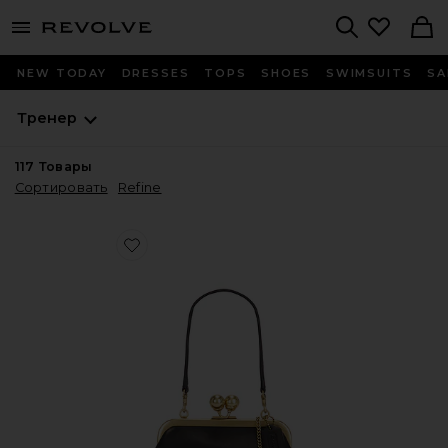
menu - shows more content
Revolve, Apparel & Fashion
Search
NEW TODAY
DRESSES
TOPS
SHOES
SWIMSUITS
SA
Тренер
117
Товары
Сортировать
Refine
Favorite СУМКА KISSLOCK