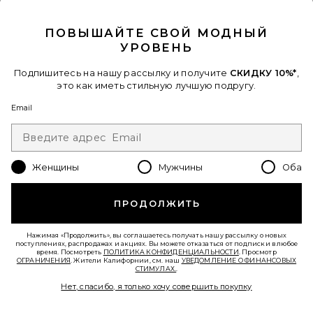
CLOSE MODAL
ПОВЫШАЙТЕ СВОЙ МОДНЫЙ
УРОВЕНЬ
Подпишитесь на нашу рассылку и получите
СКИДКУ 10%*
,
СУМКА JET
Coach
это как иметь стильную лучшую подругу.
$250
Email
Favorite СУМКА НА ПЛЕЧО QUILTED SUEDE TABBY SHO
Женщины
Мужчины
Оба
ПРОДОЛЖИТЬ
Нажимая «Продолжить», вы соглашаетесь получать нашу рассылку о новых
поступлениях, распродажах и акциях. Вы можете отказаться от подписки в любое
время. Посмотреть
ПОЛИТИКА КОНФИДЕНЦИАЛЬНОСТИ
. Просмотр
ОГРАНИЧЕНИЯ
. Жители Калифорнии, см. наш
УВЕДОМЛЕНИЕ О ФИНАНСОВЫХ
СТИМУЛАХ.
.
Нет, спасибо, я только хочу совершить покупку