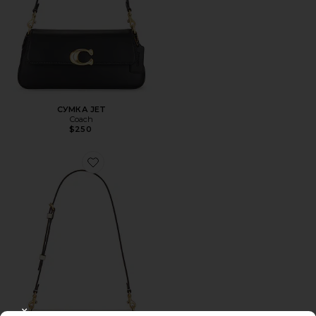
СУМКА JET
Coach
$250
Favorite СУМКА JET