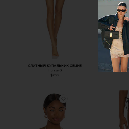
СЛИТНЫЙ КУПАЛЬНИК CELINE
Hunza G
$255
избранноеТОП БИКИНИ EQ