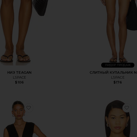
ЛИДЕР ПРОДАЖ
НИЗ TEAGAN
СЛИТНЫЙ КУПАЛЬНИК N
LSPACE
LSPACE
$106
$176
ЛЬНИК PAMELA
избранноеНАКИДКА DOWN THE LINE
из