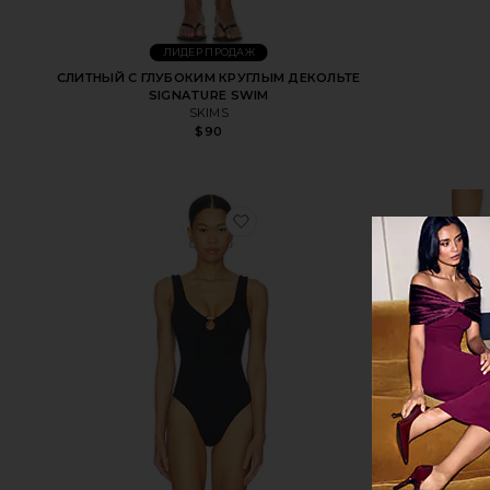
ЛИДЕР ПРОДАЖ
СЛИТНЫЙ С ГЛУБОКИМ КРУГЛЫМ ДЕКОЛЬТЕ
SIGNATURE SWIM
SKIMS
$90
избранноеСЛИТНЫЙ КУПА