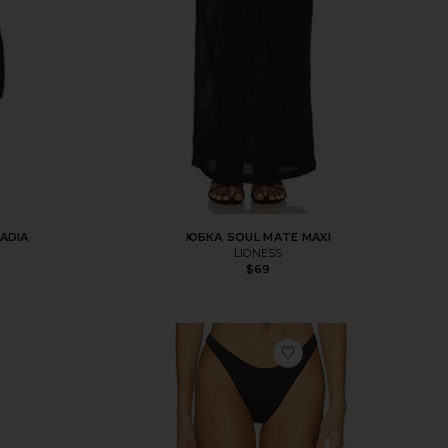
ADIA
ЮБКА SOUL MATE MAXI
LIONESS
$69
бранноеТОП БИКИНИ MAKO
избранноеНИЗ БИ