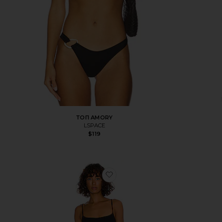
ТОП AMORY
LSPACE
$119
избранноеСЛИТНЫЙ КУПА