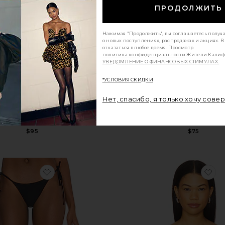
ПРОДОЛЖИТЬ
Нажимая "Продолжить", вы соглашаетесь получ
о новых поступлениях, распродажах и акциях. 
отказаться в любое время. Просмотр
политика конфиденциальности
Жители Калиф
УВЕДОМЛЕНИЕ О ФИНАНСОВЫХ СТИМУЛАХ.
*УСЛОВИЯ СКИДКИ
Нет, спасибо, я только хочу сове
НИЗ БИКИНИ DIVINE
ПАРЕРО
Frankies Bikinis
Indah
$95
$75
UATOR
избранноеНИЗ БИКИНИ PRAIA
из