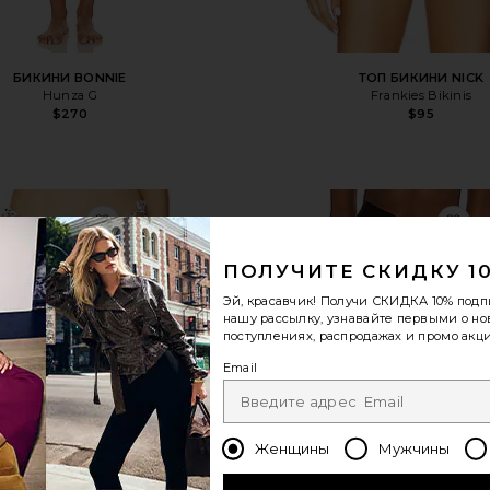
БИКИНИ BONNIE
ТОП БИКИНИ NICK
Hunza G
Frankies Bikinis
$270
$95
ЛЬНИК CELINE
избранноеНИЗ БИКИНИ DIVINE
из
ПОЛУЧИТЕ СКИДКУ 1
Эй, красавчик! Получи
СКИДКА 10%
подп
нашу рассылку, узнавайте первыми о н
поступлениях, распродажах и промо акци
Email
Женщины
Мужчины