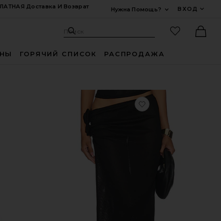
ЛАТНАЯ Доставка И Возврат
ВХОД
Нужна Помощь?
Развернуть Для
Поиск: Site
Избранные
Поиск
Ther
ИНЫ
ГОРЯЧИЙ СПИСОК
РАСПРОДАЖА
бранноеСЛИТНЫЙ КУПАЛЬНИК NADIA
избранноеЮБКА S