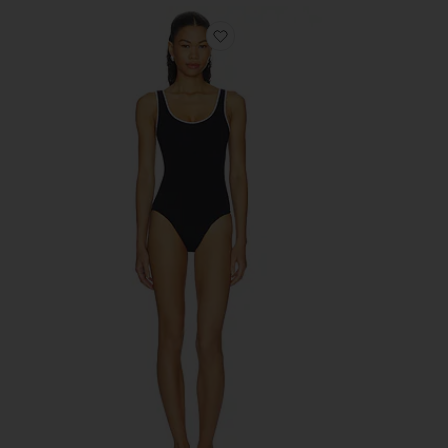
избранноеСЛИТНЫЙ КУПА