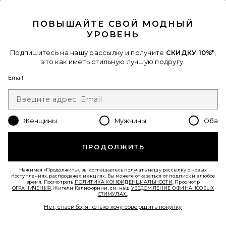
CLOSE MODAL
ПОВЫШАЙТЕ СВОЙ МОДНЫЙ
Favorite КЕПКА OUT OF OFFICE
УРОВЕНЬ
Подпишитесь на нашу рассылку и получите
СКИДКУ 10%*
,
это как иметь стильную лучшую подругу.
Email
Женщины
Мужчины
Оба
ПРОДОЛЖИТЬ
Нажимая «Продолжить», вы соглашаетесь получать нашу рассылку о новых
поступлениях, распродажах и акциях. Вы можете отказаться от подписки в любое
время. Посмотреть
ПОЛИТИКА КОНФИДЕНЦИАЛЬНОСТИ
. Просмотр
КЕПКА OUT OF OFFICE
ОГРАНИЧЕНИЯ
. Жители Калифорнии, см. наш
УВЕДОМЛЕНИЕ О ФИНАНСОВЫХ
DEPARTURE
СТИМУЛАХ.
.
$49
Нет, спасибо, я только хочу совершить покупку