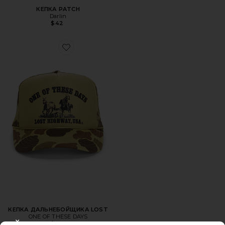
КЕПКА PATCH
Darlin
$42
Favorite КЕПКА ДАЛЬНЕБОЙЩИКА LOST
КЕПКА ДАЛЬНЕБОЙЩИКА LOST
ONE OF THESE DAYS
$40