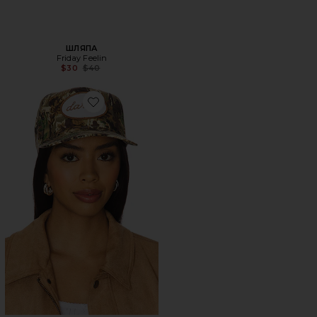
ШЛЯПА
Friday Feelin
Previous price:
$30
$40
Favorite КЕПКА PATCH