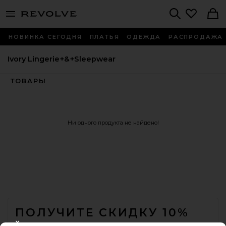
menu - shows more content
Revolve, Apparel & Fashion
Search
НОВИНКА СЕГОДНЯ
ПЛАТЬЯ
ОДЕЖДА
РАСПРОДАЖА
Ivory Lingerie+&+Sleepwear
ТОВАРЫ
Ни одного продукта не найдено!
FOOTER
ПОЛУЧИТЕ СКИДКУ 10%