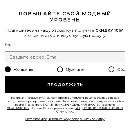
CLOSE MODAL
Когда вы подписываетесь на нашу рассылку, указав свой email.
Отписаться можно в любой момент.
политика
конфиденциальности
ПОВЫШАЙТЕ СВОЙ МОДНЫЙ
УРОВЕНЬ
Email Address
Подпишитесь на нашу рассылку и получите
СКИДКУ 10%*
,
Sign Up
это как иметь стильную лучшую подругу.
Email
ru
USD
Change Country Regions Preferences - 
Женщины
Мужчины
Оба
ПОМОГИТЕ НАМ СТАТЬ ЛУЧШЕ!
Пройти краткий опрос о сегодняшнем визите.
Вперед!
ПРОДОЛЖИТЬ
Нажимая «Продолжить», вы соглашаетесь получать нашу рассылку о новых
СЛУЖБА ПОДДЕРЖКИ
поступлениях, распродажах и акциях. Вы можете отказаться от подписки в любое
время. Посмотреть
ПОЛИТИКА КОНФИДЕНЦИАЛЬНОСТИ
. Просмотр
ОГРАНИЧЕНИЯ
. Жители Калифорнии, см. наш
УВЕДОМЛЕНИЕ О ФИНАНСОВЫХ
СТИМУЛАХ.
.
© EMINENT, INC. (КОМПАНИЯ REVOLVE GROUP). ВСЕ ПРАВА ЗАЩИЩЕНЫ.
Нет, спасибо, я только хочу совершить покупку