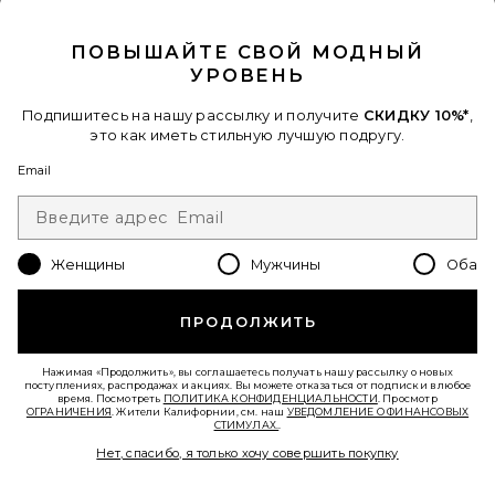
CLOSE MODAL
Когда вы подписываетесь на нашу рассылку, указав свой email.
Отписаться можно в любой момент.
политика
конфиденциальности
ПОВЫШАЙТЕ СВОЙ МОДНЫЙ
УРОВЕНЬ
Email Address
Подпишитесь на нашу рассылку и получите
СКИДКУ 10%*
,
Sign Up
это как иметь стильную лучшую подругу.
Email
ru
USD
Change Country Regions Preferences - 
Женщины
Мужчины
Оба
ПОМОГИТЕ НАМ СТАТЬ ЛУЧШЕ!
Пройти краткий опрос о сегодняшнем визите.
Вперед!
ПРОДОЛЖИТЬ
Нажимая «Продолжить», вы соглашаетесь получать нашу рассылку о новых
СЛУЖБА ПОДДЕРЖКИ
поступлениях, распродажах и акциях. Вы можете отказаться от подписки в любое
время. Посмотреть
ПОЛИТИКА КОНФИДЕНЦИАЛЬНОСТИ
. Просмотр
ОГРАНИЧЕНИЯ
. Жители Калифорнии, см. наш
УВЕДОМЛЕНИЕ О ФИНАНСОВЫХ
СТИМУЛАХ.
.
© EMINENT, INC. (КОМПАНИЯ REVOLVE GROUP). ВСЕ ПРАВА ЗАЩИЩЕНЫ.
Нет, спасибо, я только хочу совершить покупку