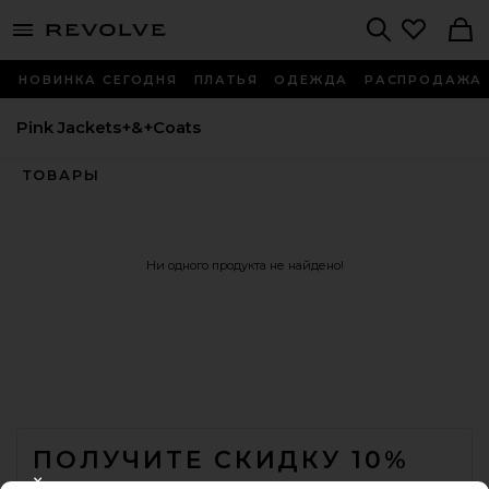
menu - shows more content
Revolve, Apparel & Fashion
Search
НОВИНКА СЕГОДНЯ
ПЛАТЬЯ
ОДЕЖДА
РАСПРОДАЖА
Pink Jackets+&+Coats
ТОВАРЫ
Ни одного продукта не найдено!
FOOTER
ПОЛУЧИТЕ СКИДКУ 10%