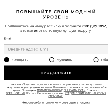
CLOSE MODAL
ПОВЫШАЙТЕ СВОЙ МОДНЫЙ
УРОВЕНЬ
Подпишитесь на нашу рассылку и получите
СКИДКУ 10%*
,
это как иметь стильную лучшую подругу.
Email
Женщины
Мужчины
Оба
ТУФЛИ НА КАБЛУКЕ CLEO SEQUIN
ПРОДОЛЖИТЬ
Dolce Vita
$125
Нажимая «Продолжить», вы соглашаетесь получать нашу рассылку о новых
поступлениях, распродажах и акциях. Вы можете отказаться от подписки в любое
время. Посмотреть
ПОЛИТИКА КОНФИДЕНЦИАЛЬНОСТИ
. Просмотр
Favorite КРОССОВКИ XT-WHISPER VOID
ОГРАНИЧЕНИЯ
. Жители Калифорнии, см. наш
УВЕДОМЛЕНИЕ О ФИНАНСОВЫХ
СТИМУЛАХ.
.
Нет, спасибо, я только хочу совершить покупку