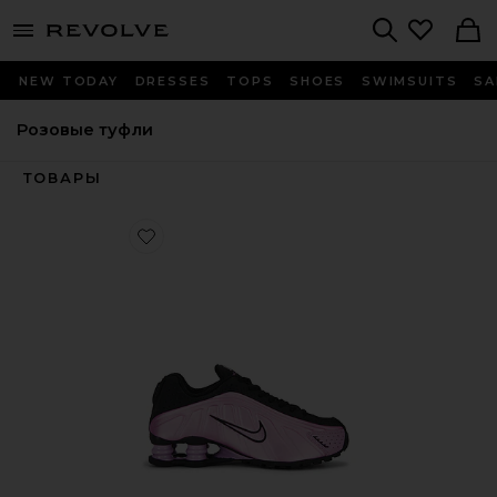
menu - shows more content
Revolve, Apparel & Fashion
Search
NEW TODAY
DRESSES
TOPS
SHOES
SWIMSUITS
SA
Розовые туфли
ТОВАРЫ
Favorite КРОССОВКИ SHOX R4