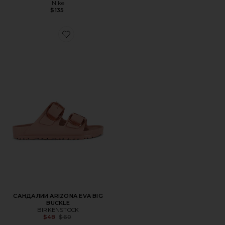
Nike
$135
Favorite САНДАЛИИ ARIZONA EVA BIG BUCKLE
САНДАЛИИ ARIZONA EVA BIG
BUCKLE
BIRKENSTOCK
Previous price:
$48
$60