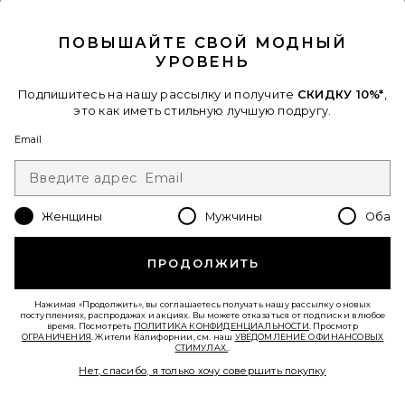
CLOSE MODAL
Когда вы подписываетесь на нашу рассылку, указав свой email.
Отписаться можно в любой момент.
политика
конфиденциальности
ПОВЫШАЙТЕ СВОЙ МОДНЫЙ
УРОВЕНЬ
Email Address
Подпишитесь на нашу рассылку и получите
СКИДКУ 10%*
,
Sign Up
это как иметь стильную лучшую подругу.
Email
ru
USD
Change Country Regions Preferences - 
Женщины
Мужчины
Оба
ПОМОГИТЕ НАМ СТАТЬ ЛУЧШЕ!
Пройти краткий опрос о сегодняшнем визите.
Вперед!
ПРОДОЛЖИТЬ
Нажимая «Продолжить», вы соглашаетесь получать нашу рассылку о новых
СЛУЖБА ПОДДЕРЖКИ
поступлениях, распродажах и акциях. Вы можете отказаться от подписки в любое
время. Посмотреть
ПОЛИТИКА КОНФИДЕНЦИАЛЬНОСТИ
. Просмотр
ОГРАНИЧЕНИЯ
. Жители Калифорнии, см. наш
УВЕДОМЛЕНИЕ О ФИНАНСОВЫХ
СТИМУЛАХ.
.
© EMINENT, INC. (КОМПАНИЯ REVOLVE GROUP). ВСЕ ПРАВА ЗАЩИЩЕНЫ.
Нет, спасибо, я только хочу совершить покупку