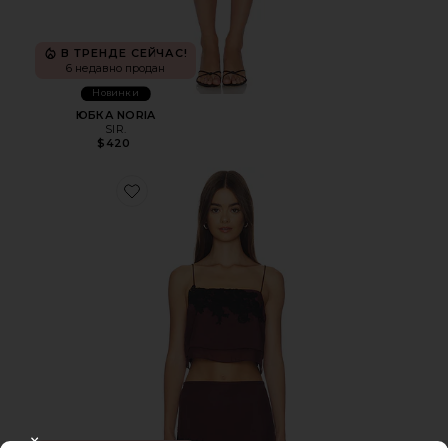
В ТРЕНДЕ СЕЙЧАС!
6 недавно продан
Новинки
ЮБКА NORIA
SIR.
$420
Favorite МАЙКА НА БРЕТЕЛЯХ NORIA