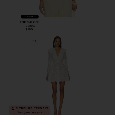
Новинки
ТОП SALONE
Tularosa
$160
Favorite МИНИ-ПЛАТЬЕ С ДЛИННЫМ РУКАВОМ ISABEL
В ТРЕНДЕ СЕЙЧАС!
8 недавно продан