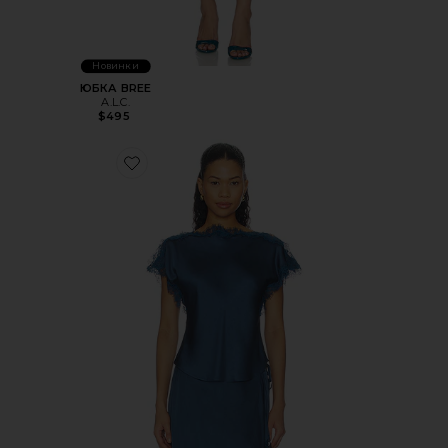
Новинки
ЮБКА BREE
A.L.C.
$495
Favorite ТОП LUNA