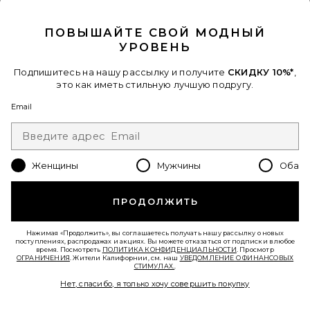
В ТРЕНДЕ СЕЙЧАС!
CLOSE MODAL
8 недавно продан
ПОВЫШАЙТЕ СВОЙ МОДНЫЙ
Новинки
УРОВЕНЬ
МАЙКА НА БРЕТЕЛЯХ NORIA
SIR.
$290
Подпишитесь на нашу рассылку и получите
СКИДКУ 10%*
,
это как иметь стильную лучшую подругу.
Favorite ПЛАТЬЕ JAXINE
Email
Женщины
Мужчины
Оба
ПРОДОЛЖИТЬ
Нажимая «Продолжить», вы соглашаетесь получать нашу рассылку о новых
поступлениях, распродажах и акциях. Вы можете отказаться от подписки в любое
время. Посмотреть
ПОЛИТИКА КОНФИДЕНЦИАЛЬНОСТИ
. Просмотр
ОГРАНИЧЕНИЯ
. Жители Калифорнии, см. наш
УВЕДОМЛЕНИЕ О ФИНАНСОВЫХ
СТИМУЛАХ.
.
Нет, спасибо, я только хочу совершить покупку
Новинки