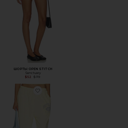
ШОРТЫ OPEN STITCH
Sanctuary
Previous price:
$52
$79
Favorite СПОРТИВНЫЕ БРЮКИ ATHLETIC DEPTS V3 KIM