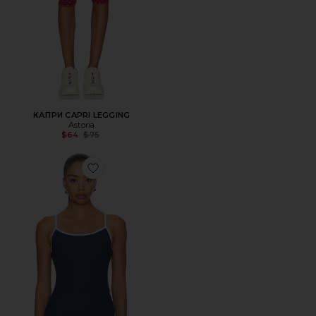
КАПРИ CAPRI LEGGING
Astoria
Previous price:
$64
$75
Favorite МАЙКА RIBBED BRALETTE TANK TOP