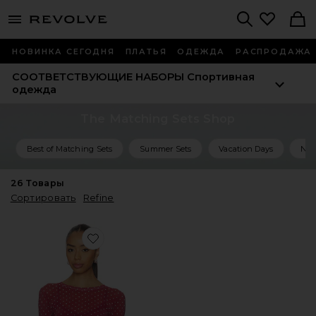
menu - shows more content
Revolve, Apparel & Fashion
Search
НОВИНКА СЕГОДНЯ
ПЛАТЬЯ
ОДЕЖДА
РАСПРОДАЖА
СООТВЕТСТВУЮЩИЕ НАБОРЫ
Спортивная
одежда
The Matching Sets Shop
Best of Matching Sets
Summer Sets
Vacation Days
Nig
26
Товары
Сортировать
Refine
Favorite ТОП В СЕТОЧКУ MESH TOP