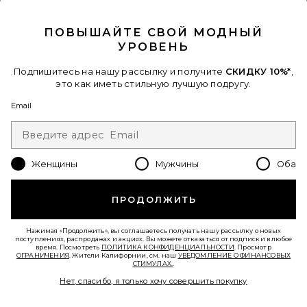
CLOSE MODAL
ПОВЫШАЙТЕ СВОЙ МОДНЫЙ
УРОВЕНЬ
Подпишитесь на нашу рассылку и получите
СКИДКУ 10%*
,
ТЕННИСНАЯ ЮБКА СО
СКЛАДКАМИ PLEATED TENNIS
это как иметь стильную лучшую подругу.
SKIRT
Gold Hinge
Email
$58
Женщины
Мужчины
Оба
Favorite МАЙКА KEILY
ПРОДОЛЖИТЬ
Нажимая «Продолжить», вы соглашаетесь получать нашу рассылку о новых
поступлениях, распродажах и акциях. Вы можете отказаться от подписки в любое
время. Посмотреть
ПОЛИТИКА КОНФИДЕНЦИАЛЬНОСТИ
. Просмотр
ОГРАНИЧЕНИЯ
. Жители Калифорнии, см. наш
УВЕДОМЛЕНИЕ О ФИНАНСОВЫХ
СТИМУЛАХ.
.
Нет, спасибо, я только хочу совершить покупку