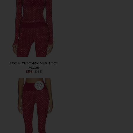
ТОП В СЕТОЧКУ MESH TOP
Astoria
Previous price:
$56
$65
Favorite КАПРИ CAPRI LEGGING