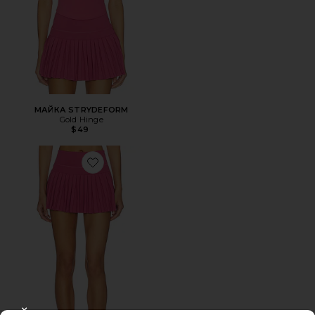
МАЙКА STRYDEFORM
Gold Hinge
$49
Favorite ТЕННИСНАЯ ЮБКА СО СКЛАДКАМИ PLEATED T