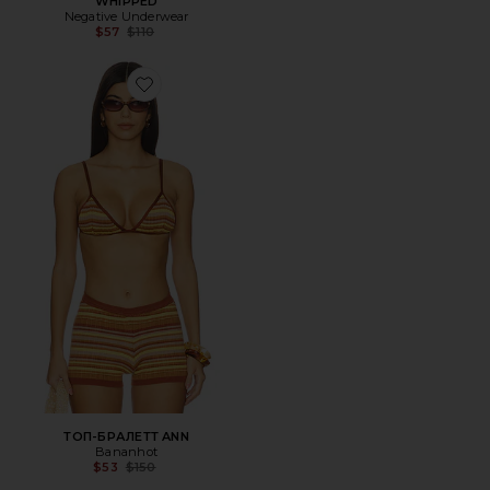
WHIPPED
Negative Underwear
Previous price:
$57
$110
Favorite ТОП-БРАЛЕТТ ANN
ТОП-БРАЛЕТТ ANN
Bananhot
Previous price:
$53
$150