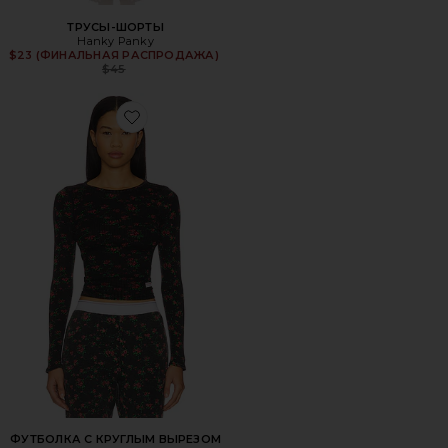
ТРУСЫ-ШОРТЫ
Hanky Panky
$23 (ФИНАЛЬНАЯ РАСПРОДАЖА)
Previous price:
$45
Favorite ФУТБОЛКА С КРУГЛЫМ ВЫРЕЗОМ И ДЛИНН
ФУТБОЛКА С КРУГЛЫМ ВЫРЕЗОМ