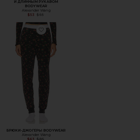
И ДЛИННЫМ РУКАВОМ
BODYWEAR
Alexander Wang
Previous price:
$53
$55
Favorite БРЮКИ-ДЖОГЕРЫ BODYWEAR
БРЮКИ-ДЖОГЕРЫ BODYWEAR
Alexander Wang
Previous price:
$63
$85