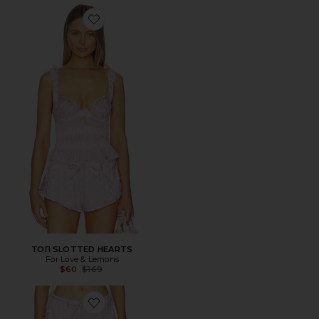
Favorite ТОП SLOTTED HEARTS
ТОП SLOTTED HEARTS
For Love & Lemons
Previous price:
$60
$169
Favorite ШОРТЫ SLOTTED HEARTS