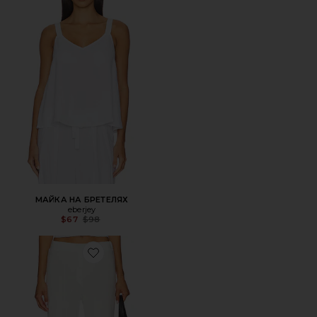
МАЙКА НА БРЕТЕЛЯХ
eberjey
Previous price:
$67
$98
Favorite БРЮКИ