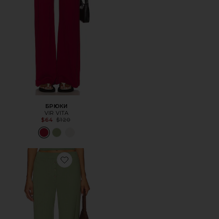
БРЮКИ
VIR VITA
Previous price:
$64
$120
Favorite БРЮКИ