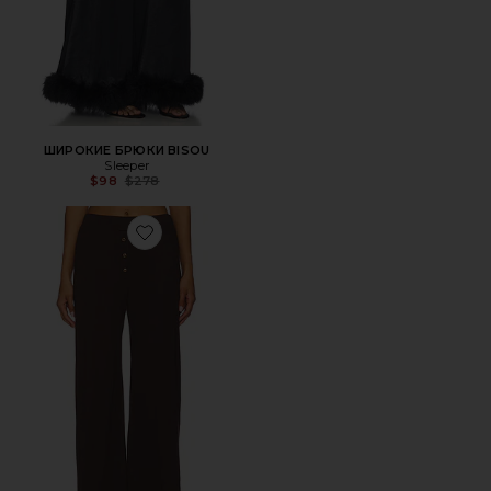
ШИРОКИЕ БРЮКИ BISOU
Sleeper
Previous price:
$98
$278
Favorite БРЮКИ