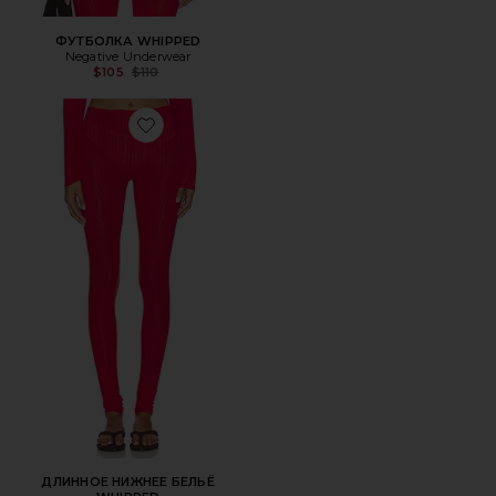
ФУТБОЛКА WHIPPED
Negative Underwear
Previous price:
$105
$110
Favorite ДЛИННОЕ НИЖНЕЕ БЕЛЬЁ WHIPPED
ДЛИННОЕ НИЖНЕЕ БЕЛЬЁ