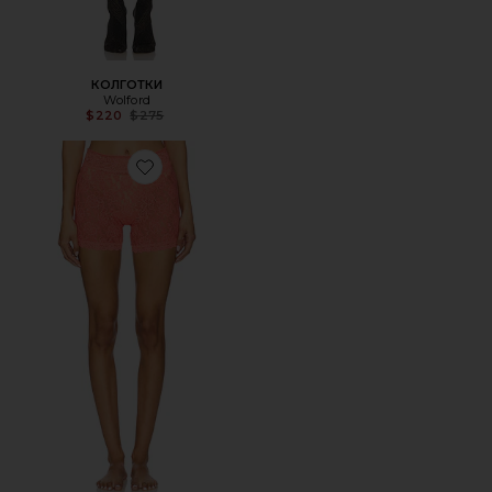
КОЛГОТКИ
Wolford
Previous price:
$220
$275
Favorite ТРУСЫ-ШОРТЫ