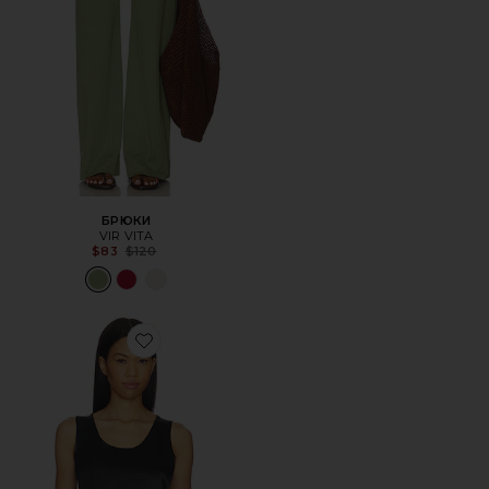
БРЮКИ
VIR VITA
Previous price:
$83
$120
Favorite БЛУЗКА BISOU