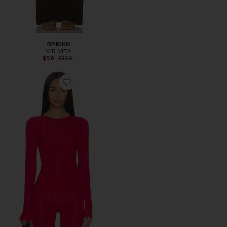
БРЮКИ
VIR VITA
Previous price:
$58
$120
Favorite ФУТБОЛКА WHIPPED