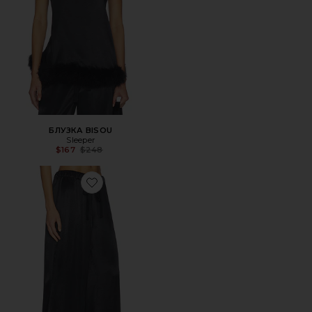
БЛУЗКА BISOU
Sleeper
Previous price:
$167
$248
Favorite ШИРОКИЕ БРЮКИ BISOU