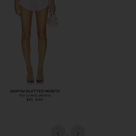
ШОРТЫ SLOTTED HEARTS
For Love & Lemons
Previous price:
$55
$99