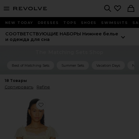
menu - shows more content
Revolve, Apparel & Fashion
Search
NEW TODAY
DRESSES
TOPS
SHOES
SWIMSUITS
SA
СООТВЕТСТВУЮЩИЕ НАБОРЫ
Нижнее белье
и одежда для сна
The Matching Sets Shop
Best of Matching Sets
Summer Sets
Vacation Days
Nig
18
Товары
Сортировать
Refine
Favorite ТОП CHANTE