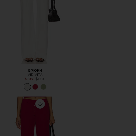
БРЮКИ
VIR VITA
Previous price:
$107
$120
Favorite БРЮКИ