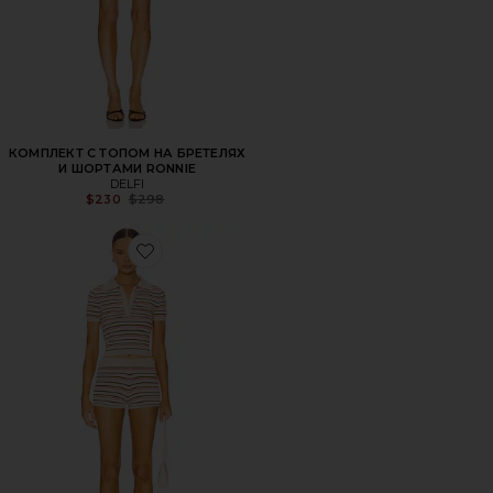
КОМПЛЕКТ С ТОПОМ НА БРЕТЕЛЯХ
И ШОРТАМИ RONNIE
DELFI
Previous price:
$230
$298
Favorite НАБОР ШОРТ DORAH