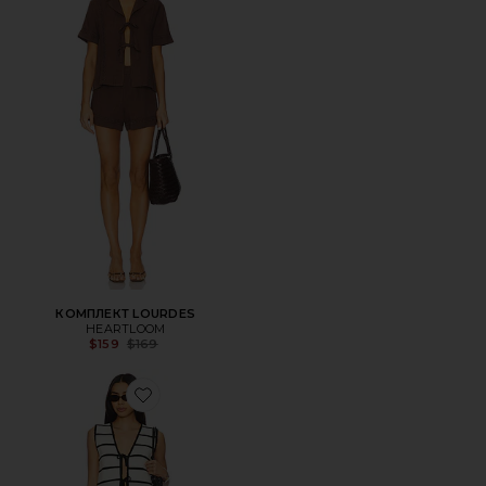
КОМПЛЕКТ LOURDES
HEARTLOOM
Previous price:
$159
$169
Favorite НАБОР ШОРТ NEELA