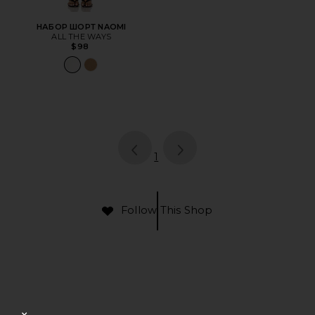
НАБОР ШОРТ NAOMI
ALL THE WAYS
$98
page
of 1, currently selected
1
Follow This Shop