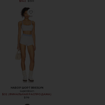
Previous price:
$142
$159
Favorite НАБОР ШОРТ BRESLYN
НАБОР ШОРТ BRESLYN
superdown
$32 (ФИНАЛЬНАЯ РАСПРОДАЖА)
Previous price:
$78