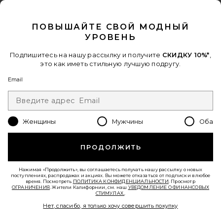
FOOTER
CLOSE MODAL
ПОЛУЧИТЕ СКИДКУ 10%
ПОВЫШАЙТЕ СВОЙ МОДНЫЙ
Когда вы подписываетесь на нашу рассылку, указав свой email.
УРОВЕНЬ
Отписаться можно в любой момент.
политика
конфиденциальности
Подпишитесь на нашу рассылку и получите
СКИДКУ 10%*
,
Email Address
это как иметь стильную лучшую подругу.
Email
Sign Up
Женщины
Мужчины
Оба
ru
USD
Change Country Regions Preferences - 
ПРОДОЛЖИТЬ
ПОМОГИТЕ НАМ СТАТЬ ЛУЧШЕ!
Нажимая «Продолжить», вы соглашаетесь получать нашу рассылку о новых
Пройти краткий опрос о сегодняшнем визите.
Вперед!
поступлениях, распродажах и акциях. Вы можете отказаться от подписки в любое
время. Посмотреть
ПОЛИТИКА КОНФИДЕНЦИАЛЬНОСТИ
. Просмотр
ОГРАНИЧЕНИЯ
. Жители Калифорнии, см. наш
УВЕДОМЛЕНИЕ О ФИНАНСОВЫХ
СТИМУЛАХ.
.
СЛУЖБА ПОДДЕРЖКИ
Нет, спасибо, я только хочу совершить покупку