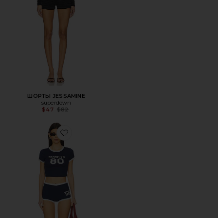
ШОРТЫ JESSAMINE
superdown
Previous price:
$47
$82
Favorite НАБОР ШОРТ ZARI