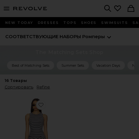
menu - shows more content
Revolve, Apparel & Fashion
Search
NEW TODAY
DRESSES
TOPS
SHOES
SWIMSUITS
SA
СООТВЕТСТВУЮЩИЕ НАБОРЫ
Ромперы
The Matching Sets Shop
Best of Matching Sets
Summer Sets
Vacation Days
Nig
16
Товары
Сортировать
Refine
Favorite НАБОР ШОРТ SERAFINA