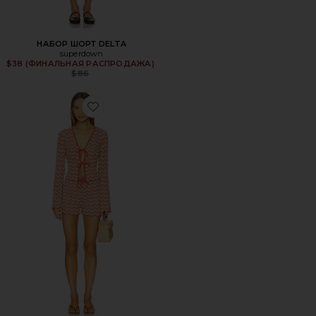
НАБОР ШОРТ DELTA
superdown
$38 (ФИНАЛЬНАЯ РАСПРОДАЖА)
Previous price:
$86
Favorite РОМПЕРЫ MICKEY