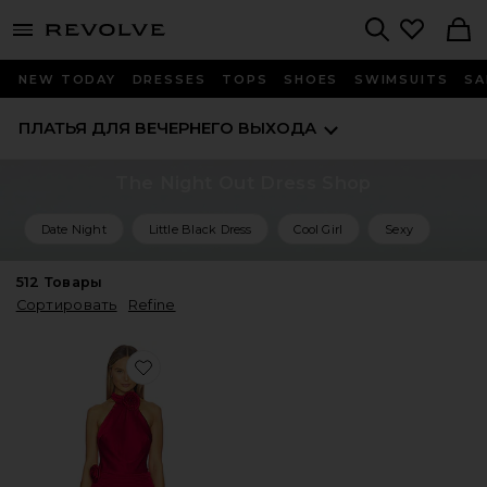
menu - shows more content
Revolve, Apparel & Fashion
Search
NEW TODAY
DRESSES
TOPS
SHOES
SWIMSUITS
SA
ПЛАТЬЯ ДЛЯ ВЕЧЕРНЕГО ВЫХОДА
The Night Out Dress Shop
Date Night
Little Black Dress
Cool Girl
Sexy
512
Товары
Сортировать
Refine
Favorite ПЛАТЬЕ LAUREL