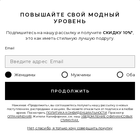
CLOSE MODAL
$105
ПОВЫШАЙТЕ СВОЙ МОДНЫЙ
УРОВЕНЬ
Favorite ДВУХСЛОЙНОЕ ПЛАТЬЕ
Подпишитесь на нашу рассылку и получите
СКИДКУ 10%*
,
это как иметь стильную лучшую подругу.
Email
Женщины
Мужчины
Оба
ПРОДОЛЖИТЬ
Нажимая «Продолжить», вы соглашаетесь получать нашу рассылку о новых
поступлениях, распродажах и акциях. Вы можете отказаться от подписки в любое
время. Посмотреть
ПОЛИТИКА КОНФИДЕНЦИАЛЬНОСТИ
. Просмотр
ОГРАНИЧЕНИЯ
. Жители Калифорнии, см. наш
УВЕДОМЛЕНИЕ О ФИНАНСОВЫХ
СТИМУЛАХ.
.
Нет, спасибо, я только хочу совершить покупку
ДВУХСЛОЙНОЕ ПЛАТЬЕ
Jaded London
$100