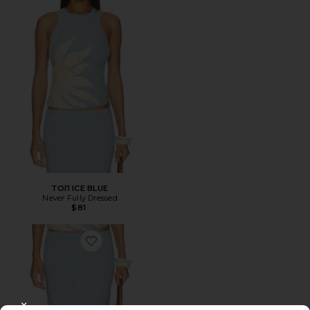
ТОП ICE BLUE
Never Fully Dressed
$81
Favorite ЮБКА ICE BLUE