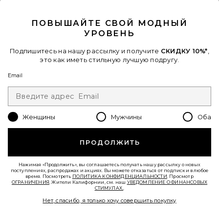
CLOSE MODAL
ПОВЫШАЙТЕ СВОЙ МОДНЫЙ
УРОВЕНЬ
Подпишитесь на нашу рассылку и получите
СКИДКУ 10%*
,
это как иметь стильную лучшую подругу.
Email
ЮБКА ICE BLUE
Never Fully Dressed
Женщины
Мужчины
Оба
$135
ПРОДОЛЖИТЬ
Favorite ПЛАТЬЕ JULIETTA MINI
Нажимая «Продолжить», вы соглашаетесь получать нашу рассылку о новых
поступлениях, распродажах и акциях. Вы можете отказаться от подписки в любое
время. Посмотреть
ПОЛИТИКА КОНФИДЕНЦИАЛЬНОСТИ
. Просмотр
ОГРАНИЧЕНИЯ
. Жители Калифорнии, см. наш
УВЕДОМЛЕНИЕ О ФИНАНСОВЫХ
СТИМУЛАХ.
.
Нет, спасибо, я только хочу совершить покупку