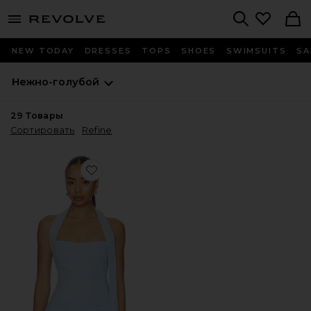
menu - shows more content
Revolve, Apparel & Fashion
Search
NEW TODAY
DRESSES
TOPS
SHOES
SWIMSUITS
SA
Нежно-голубой
29
Товары
Сортировать
Refine
Favorite ТОП OLYMPIA