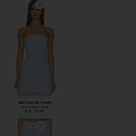
Favorite БЮСТЬЕ BETHANY
БЮСТЬЕ BETHANY
Generation Love
Previous price:
$141
$235
Favorite БРЮКИ CLEO