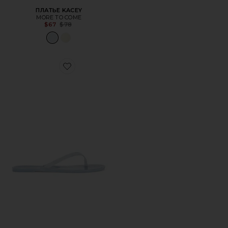
ПЛАТЬЕ KACEY
MORE TO COME
Previous price:
$67
$78
Favorite ВЬЕТНАМКИ CRYSTAL