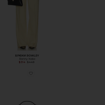
БРЮКИ ROWLEY
Ronny Kobo
Previous price:
$314
$448
Favorite СУМКА PHOENIX