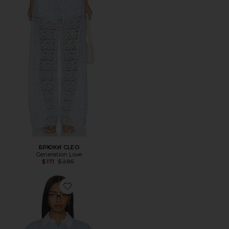
БРЮКИ CLEO
Generation Love
Previous price:
$171
$285
Favorite РУБАШКА THE CROPPED EVERYTHING