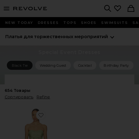
menu - shows more content
Revolve, Apparel & Fashion
Search
NEW TODAY
DRESSES
TOPS
SHOES
SWIMSUITS
SA
Платья для торжественных мероприятий
Special Event Dresses
Black Tie
Wedding Guest
Cocktail
Birthday Party
Shop All Special Event Dresses
654
Товары
Сортировать
Refine
Favorite ПЛАТЬЕ EVY