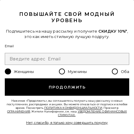
CLOSE MODAL
ПОВЫШАЙТЕ СВОЙ МОДНЫЙ
УРОВЕНЬ
Подпишитесь на нашу рассылку и получите
СКИДКУ 10%*
,
это как иметь стильную лучшую подругу.
Email
Женщины
Мужчины
Оба
Лидер Продаж
ВЕЧЕРНЕЕ ПЛАТЬЕ BRIGGS
Michael Costello
ПРОДОЛЖИТЬ
$298
PLUS ICON TO SEE MORE OPTIONS FOR 
Нажимая «Продолжить», вы соглашаетесь получать нашу рассылку о новых
поступлениях, распродажах и акциях. Вы можете отказаться от подписки в любое
время. Посмотреть
ПОЛИТИКА КОНФИДЕНЦИАЛЬНОСТИ
. Просмотр
ОГРАНИЧЕНИЯ
. Жители Калифорнии, см. наш
УВЕДОМЛЕНИЕ О ФИНАНСОВЫХ
СТИМУЛАХ.
.
Favorite ПЛАТЬЕ SHAI
Нет, спасибо, я только хочу совершить покупку