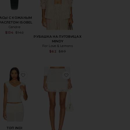
АСЫ С КОЖАНЫМ
РАСЛЕТОМ ISOBEL
Cendre
le price:
evious price:
Sale price:
$134
$142
Previous price:
РУБАШКА НА ПУГОВИЦАХ
MINDY
For Love & Lemons
Sale price:
$62
$89
Previous price:
JUDE
ранноеСАПОГИ STEVIE 42
избранноеТОП INDI
избранноеПОЛУКОМБИНИ
ТОП INDI