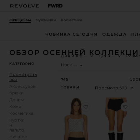
Женщинам
Мужчинам
Косметика
НОВИНКА СЕГОДНЯ
ОДЕЖДА
ПЛ
ОБЗОР ОСЕННЕЙ КОЛЛЕКЦИ
Дизайнер
Цена
Разм
—
—
КАТЕГОРИЯ
Цвет
—
Посмотреть
все
745
Аксессуары
ТОВАРЫ
Брюки
Деним
избранноеМАЙКА PO
изб
Кожа
Косметика
Куртки
и
пальто
Нижнее