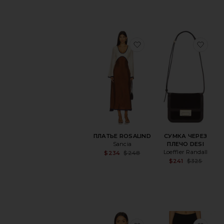
избранноеПЛАТЬЕ R
изб
ПЛАТЬЕ ROSALIND
СУМКА ЧЕРЕЗ
Sancia
ПЛЕЧО DESI
Loeffler Randall
Sale price:
$234
$248
Previous price:
Sa
$241
$325
Pr