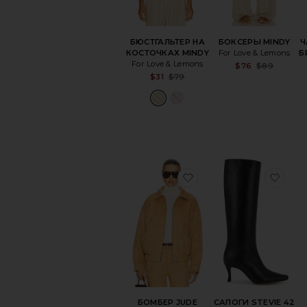
БЮСТГАЛЬТЕР НА
БОКСЕРЫ MINDY
Ч
КОСТОЧКАХ MINDY
For Love & Lemons
Б
For Love & Lemons
Sa
$76
$89
Pr
Sale price:
$31
$79
Previous price:
избранноеБОМБЕР 
изб
БОМБЕР JUDE
САПОГИ STEVIE 42