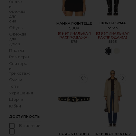
белье
и
одежда
для
сна
ШОРТЫ SYMA
МАЙКА POINTELLE
Обувь
ba&sh
CUUP
$38 (ФИНАЛЬНАЯ
Sa
$19 (ФИНАЛЬНАЯ
Sale price:
Одежда
РАСПРОДАЖА)
РАСПРОДАЖА)
для
Pr
Previous price:
$125
$75
дома
Платья
Ромперы
Свитера
и
трикотаж
избранноеПОЯС ST
изб
Сумки
Топы
Украшения
Шорты
Юбки
ДОСТУПНОСТЬ
В наличии
товары в Избранном
ПОЯС STUDDED
ТРЕНЧКОТ BEATRIZ