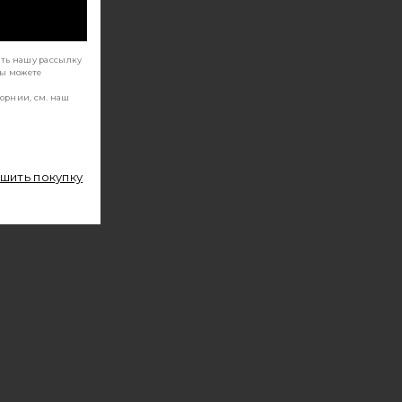
ать нашу рассылку
Вы можете
орнии, см. наш
ршить покупку
OBEL
УГОВИЦАХ MINDY