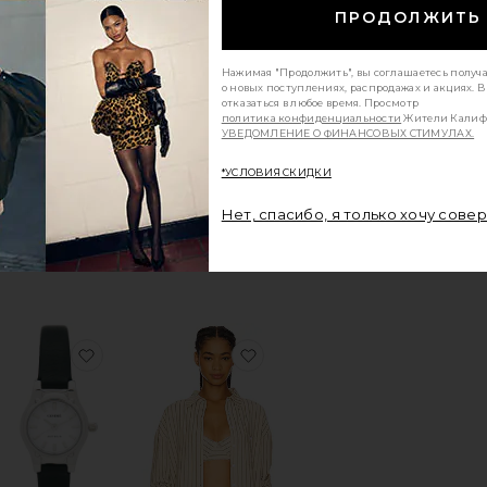
ПРОДОЛЖИТЬ
Нажимая "Продолжить", вы соглашаетесь получ
о новых поступлениях, распродажах и акциях. 
отказаться в любое время. Просмотр
политика конфиденциальности
Жители Калиф
УВЕДОМЛЕНИЕ О ФИНАНСОВЫХ СТИМУЛАХ.
ТОП CRYSTAL
OSIS STUDIO
*УСЛОВИЯ СКИДКИ
le price:
Sale price:
$111
$325
evious price:
Previous price:
ШИРОКИЕ БРЮКИ 99
Нет, спасибо, я только хочу сове
MEGA
Abrand
Sale price:
$71
$128
Previous price:
ЬТЕР НА КОСТОЧКАХ MINDY
ранноеБОКСЕРЫ MINDY
избранноеЧАСЫ С КОЖАНЫМ БРАСЛЕТОМ IS
избранноеРУБАШКА НА П