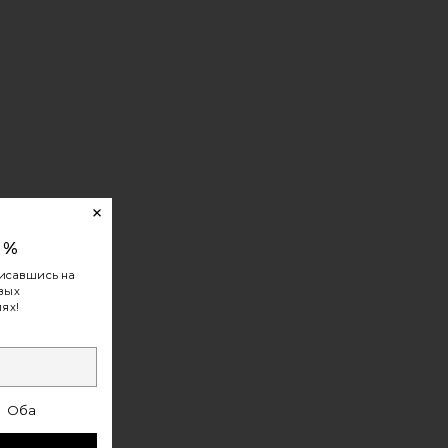
0%
исавшись на
овых
ях!
КИ 99 MEGA
Оба