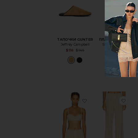
ТАПОЧКИ GUNTER
ПЛАТЬЕ SOFINA
Jeffrey Campbell
Steve Madden
Sale price:
Sa
$116
$145
$98
$99
Previous price:
Pr
избранноеБЮСТГАЛ
изб