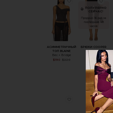
избранноеАСИММЕТ
изб
ПОПУЛЯРНО
СЕЙЧАС!
Продано 36 раз за
последние 48
часов
АСИММЕТРИЧНЫЙ
БРЮКИ COOPER
ТОП BLAINE
Geel
Bec + Bridge
$97
Sale price:
$190
$220
Previous price:
избранноеТАПОЧКИ
изб