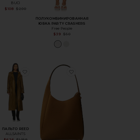
BUCI
le price:
Sale price:
$108
$200
evious price:
Previous price:
ПОЛУКОМБИНИРОВАННАЯ
ЮБКА PARTY CRASHERS
Free People
Sale price:
$39
$50
Previous price:
ER
ранноеШОРТЫ FARHI
избранноеПАЛЬТО REED
избранноеСУМКА-ХОБО R
ПАЛЬТО REED
ALLSAINTS
le price:
Sale price:
$626
$1,159