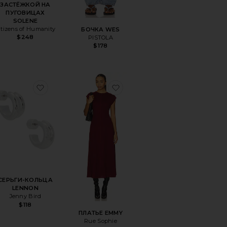
ЗАСТЁЖКОЙ НА
ПУГОВИЦАХ
SOLENE
itizens of Humanity
БОЧКА WES
$248
PISTOLA
$178
LAND
ранноеЮБКА-ШОРТЫ HIGHLAND
избранноеСЕРЬГИ-КОЛЬЦА LENNON
избранноеПЛАТЬЕ EMMY
СЕРЬГИ-КОЛЬЦА
LENNON
Jenny Bird
$118
ПЛАТЬЕ EMMY
Rue Sophie