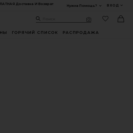
ЛАТНАЯ Доставка И Возврат
ВХОД
Нужна Помощь?
Развернуть Для
Поиск: Site
Избранные
Поиск
Визуальный поиск
Ther
ИНЫ
ГОРЯЧИЙ СПИСОК
РАСПРОДАЖА