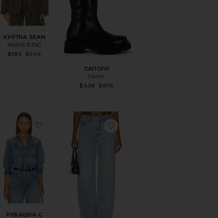
КУРТКА SEAN
ANINE BING
le price:
Sale price:
$190
$500
Previous price:
evious price:
САПОГИ
Ganni
Sale price:
$438
$875
Previous price:
UDDED
ранноеТРЕНЧКОТ BEATRIZ
избранноеРУБАШКА С ЗАСТЁЖКОЙ НА ПУГО
избранноеБОЧКА WES
РУБАШКА С