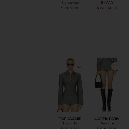
Nakedvice
BY FAR
Sale price:
Sa
$70
$280
$378
$650
Previous price:
Pr
избранноеТОП JAGG
изб
ТОП JAGGER
ШОРТЫ FARHI
Beaufille
Beaufille
Sale price:
Sa
$413
$550
$208
$385