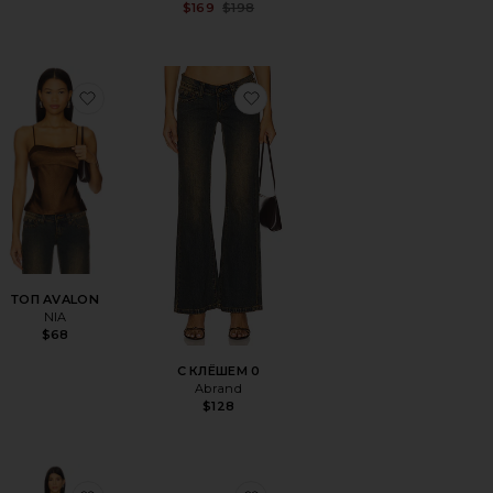
Sale price:
$169
$198
Previous price:
OSALIND
ранноеСУМКА ЧЕРЕЗ ПЛЕЧО DESI
избранноеТОП AVALON
избранноеС КЛЁШЕМ 0
ТОП AVALON
NIA
$68
le price:
evious price:
С КЛЁШЕМ 0
Abrand
$128