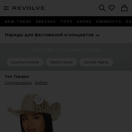
menu - shows more content
Revolve, Apparel & Fashion
Search
NEW TODAY
DRESSES
TOPS
SHOES
SWIMSUITS
SA
Наряды для фестивалей и концертов
Festivals & Concerts Shop
Country Concerts
Electric Raver
Concert Nights
744
Товары
Сортировать
Refine
Favorite ШЛЯПА COWBOY