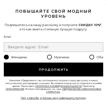
CLOSE MODAL
ПОВЫШАЙТЕ СВОЙ МОДНЫЙ
УРОВЕНЬ
Подпишитесь на нашу рассылку и получите
СКИДКУ 10%*
,
это как иметь стильную лучшую подругу.
Email
ПЛАТЬЕ RHINESTONE HALTER MINI
DRESS
Женщины
Мужчины
Оба
HAELO
$260
ПРОДОЛЖИТЬ
Favorite ТОП FENNICK
Нажимая «Продолжить», вы соглашаетесь получать нашу рассылку о новых
поступлениях, распродажах и акциях. Вы можете отказаться от подписки в любое
время. Посмотреть
ПОЛИТИКА КОНФИДЕНЦИАЛЬНОСТИ
. Просмотр
ОГРАНИЧЕНИЯ
. Жители Калифорнии, см. наш
УВЕДОМЛЕНИЕ О ФИНАНСОВЫХ
СТИМУЛАХ.
.
Нет, спасибо, я только хочу совершить покупку