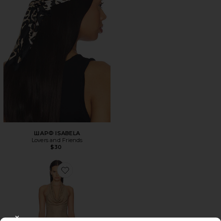
ШАРФ ISABELA
Lovers and Friends
$30
Favorite ПЛАТЬЕ RHINESTONE HALTER MINI DRESS