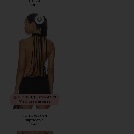
NIIHAI
$101
Favorite ТОП DECLYNN
В ТРЕНДЕ СЕЙЧАС!
10 недавно продан
ТОП DECLYNN
superdown
$48