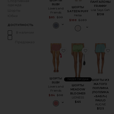
ШОРТЫ
Спортивная
ПАНТАЛОНЫ
RUBY
одежда
FRANNY
ШОРТЫ
Lovers and
Lisa Says Gah
Шорты
SATEEN PUFF
Friends
$138
Helsa
Юбки
Sale price:
$85
$99
Sale price:
$188
$289
Previous price:
Previous price:
ДОСТУПНОСТЬ
В наличии
товары в Избранном
Предзаказ
товары в Избранном
избранноеШОРТЫ RUB
избранное
и
ШОРТЫ
ЛИДЕР ПРОДАЖ
ШОРТЫ ИЗ
RUBY
ЖАТОГО
ШОРТЫ
Lovers and
ПОПЛИНА
MEADOW
Friends
(ПОПЛИНА
BLOOMER
Sale price:
$84
$98
«БАБЛ»)
LIONESS
Previous price:
PAULO
$65
ALIGNE
$125