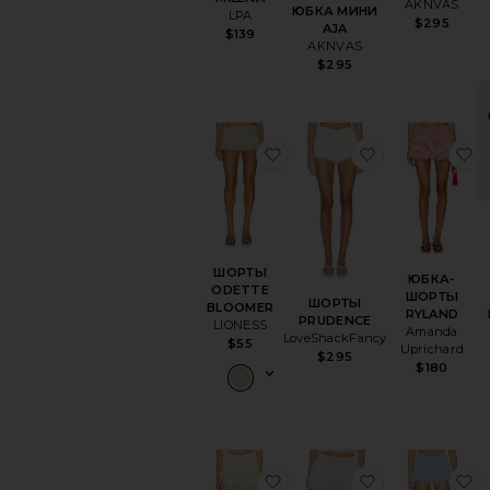
AKNVAS
ЮБКА МИНИ
LPA
$295
AJA
$139
AKNVAS
$295
избранноеШОРТЫ ODE
избранное
и
ШОРТЫ
ЮБКА-
ODETTE
ШОРТЫ
ШОРТЫ
BLOOMER
RYLAND
PRUDENCE
LIONESS
Amanda
LoveShackFancy
$55
Uprichard
$295
$180
избранноеШОРТЫ CHA
избранноеШ
и