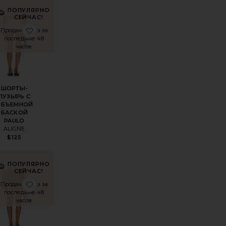
ПОПУЛЯРНО
СЕЙЧАС!
 AJA
ОРТЫ RUFFLE
збранноеШОРТЫ PRESLEY
избранноеШОРТЫ-ПУЗЫРЬ С ОБЪЕМНОЙ БАСК
Продано 6 раз за
последние 48
часов
ШОРТЫ-
ПУЗЫРЬ С
ОБЪЕМНОЙ
БАСКОЙ
PAULO
ALIGNE
$125
ПОПУЛЯРНО
СЕЙЧАС!
TON
ОРТЫ PRESLEY
збранноеШОРТЫ HOT
избранноеПАНТАЛОНЫ CIDER
Продано 5 раз за
последние 48
часов