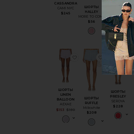
ШОРТЫ
CASSANDRA
Sister NY
ШОРТЫ
CAMI NYC
$98
HALLEY
$245
MORE TO COME
$56
ПОПУЛЯР
СЕЙЧАС
избранноеШОРТЫ LINE
избранноеШ
и
Продано 5 раз
последние 4
часов
ШОРТЫ
ШОРТЫ
LINEN
PRESLEY
ШОРТЫ
BALLOON
SEROYA
RUFFLE
AEXAE
$228
Milkwhite
Sale price:
$153
$180
$208
Previous price: