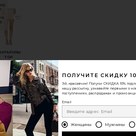
НО
!
E
ОРТЫ FIONA
збранноеМИНИ ЮБКА-ШОРТЫ UN TUTU
избранноеПАНТАЛОНЫ TOP
 за
8
АНТАЛОНЫ
TOP
isa Says Gah
Sale price:
$77
$128
Previous price:
ПОЛУЧИТЕ СКИДКУ 1
Эй, красавчик! Получи
СКИДКА 10%
подп
нашу рассылку, узнавайте первыми о н
поступлениях, распродажах и промо акци
SANDRA
ОРТЫ HALLEY
збранноеШОРТЫ
избранноеШОРТЫ YASMIN
Email
Женщины
Мужчины