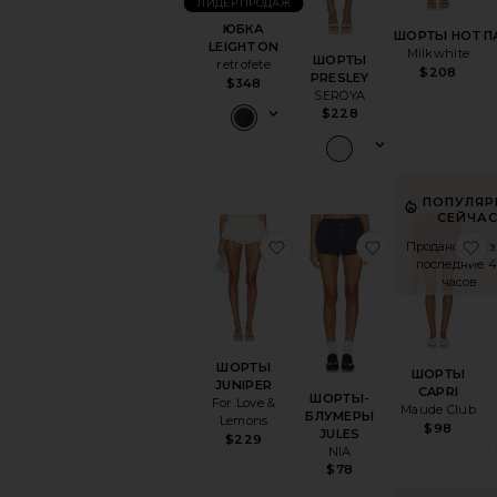
ЛИДЕР ПРОДАЖ
ЮБКА
ШОРТЫ HOT
П
LEIGHTON
Milkwhite
ШОРТЫ
retrofete
$208
PRESLEY
$348
SEROYA
$228
ПОПУЛЯР
СЕЙЧАС
избранноеШОРТЫ JUNI
избранноеШ
и
Продано 11 раз
последние 4
часов
ШОРТЫ
ШОРТЫ
JUNIPER
CAPRI
ШОРТЫ-
For Love &
Maude Club
БЛУМЕРЫ
Lemons
$98
JULES
$229
NIA
$78