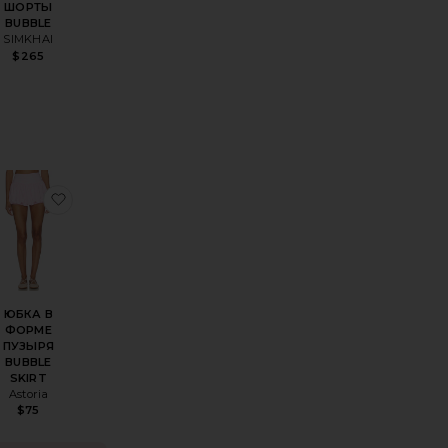
ШОРТЫ
BUBBLE
SIMKHAI
$265
Y
ШОРТЫ MEADOW BLOOMER
збранноеШОРТЫ ИЗ ЖАТОГО ПОПЛИНА (ПОПЛИНА «БАБЛ
избранноеЮБКА В ФОРМЕ ПУЗЫРЯ BUBBLE SKI
ЮБКА В
ФОРМЕ
ПУЗЫРЯ
BUBBLE
SKIRT
Astoria
$75