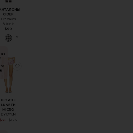
АНТАЛОНЫ
CIDER
Frankies
Bikinis
$90
НО
!
PER
ОРТЫ-БЛУМЕРЫ JULES
збранноеШОРТЫ CAPRI
избранноеШОРТЫ LUNETH MICRO
 за
8
ШОРТЫ
LUNETH
MICRO
BY.DYLN
Sale price:
$75
$125
Previous price: