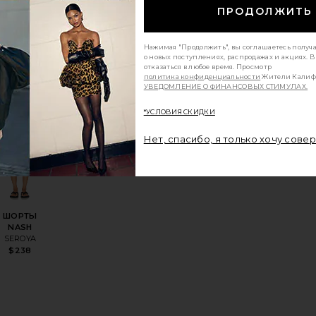
ШОРТЫ
ПРОДОЛЖИТЬ
YASMIN
For Love &
Lemons
$159
Нажимая "Продолжить", вы соглашаетесь получ
о новых поступлениях, распродажах и акциях. 
отказаться в любое время. Просмотр
политика конфиденциальности
Жители Калиф
УВЕДОМЛЕНИЕ О ФИНАНСОВЫХ СТИМУЛАХ.
НО
*УСЛОВИЯ СКИДКИ
!
N BALLOON
ОРТЫ RUFFLE
збранноеШОРТЫ PRESLEY
избранноеШОРТЫ NASH
 за
Нет, спасибо, я только хочу сове
8
ШОРТЫ
NASH
SEROYA
$238