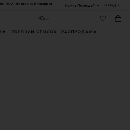
ЛАТНАЯ Доставка И Возврат
ВХОД
Нужна Помощь?
Развернуть Для
Поиск: Site
Избранные
Поиск
Ther
ИНЫ
ГОРЯЧИЙ СПИСОК
РАСПРОДАЖА