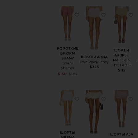
избранноеКОРОТКИЕ 
избранное
и
КОРОТКИЕ
ШОРТЫ
БРЮКИ
AUBREE
ШОРТЫ ADNA
SHANY
MADISON
LoveShackFancy
Shani
THE LABEL
$325
Shemer
$115
Sale price:
$158
$185
Previous price:
избранноеШОРТЫ MILE
избранноеЮ
и
ШОРТЫ
ШОРТЫ AJA
MILENA