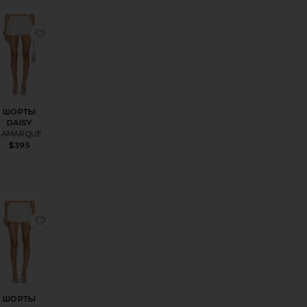
БРЮКИ SHANY
ШОРТЫ ADNA
збранноеШОРТЫ AUBREE
избранноеШОРТЫ DAISY
ШОРТЫ
DAISY
LAMARQUE
$395
NA
БКА МИНИ AJA
збранноеШОРТЫ AJA
избранноеШОРТЫ MEGAN
ШОРТЫ