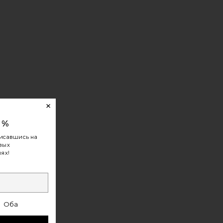
0%
исавшись на
овых
ях!
Оба