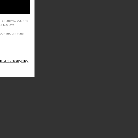
ать нашу рассылку
Вы можете
орнии, см. наш
ршить покупку