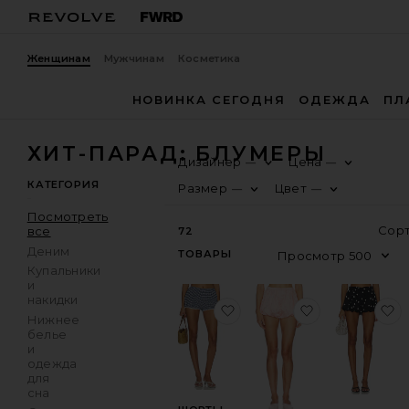
Женщинам
Мужчинам
Косметика
НОВИНКА СЕГОДНЯ
ОДЕЖДА
ПЛ
ХИТ-ПАРАД: БЛУМЕРЫ
Дизайнер
Цена
—
—
КАТЕГОРИЯ
Размер
Цвет
—
—
Посмотреть
все
72
Деним
ТОВАРЫ
Купальники
и
накидки
избранноеШОРТЫ RUB
избранноеШ
и
Нижнее
белье
и
одежда
для
сна